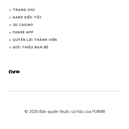
TRANG CHỦ
GAME SIÊU TỐC
3D CASINO
FUN88 APP
QUYỀN LỢI THÀNH VIÊN
GIỚI THIỆU BẠN BÈ
© 2026 Bản quyền thuộc sử hữu của FUN88