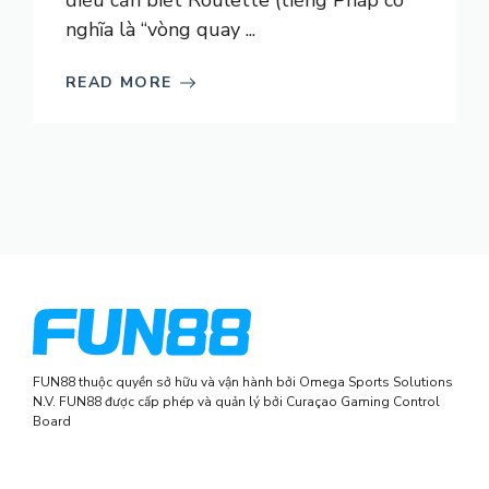
điều cần biết Roulette (tiếng Pháp có
nghĩa là “vòng quay ...
READ MORE
FUN88 thuộc quyền sở hữu và vận hành bởi Omega Sports Solutions
N.V. FUN88 được cấp phép và quản lý bởi Curaçao Gaming Control
Board