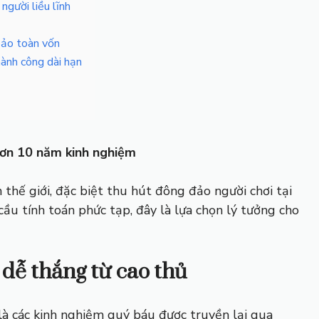
người liều lĩnh
bảo toàn vốn
ành công dài hạn
 hơn 10 năm kinh nghiệm
n thế giới, đặc biệt thu hút đông đảo người chơi tại
cầu tính toán phức tạp, đây là lựa chọn lý tưởng cho
 dễ thắng từ cao thủ
à các kinh nghiệm quý báu được truyền lại qua