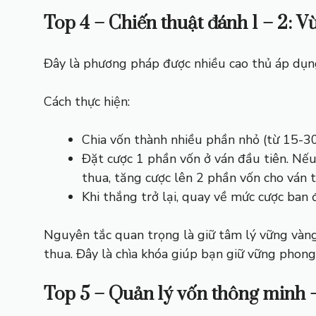
Top 4 – Chiến thuật đánh 1 – 2: V
Đây là phương pháp được nhiều cao thủ áp dụng 
Cách thực hiện:
Chia vốn thành nhiều phần nhỏ (từ 15-30
Đặt cược 1 phần vốn ở ván đầu tiên. Nếu
thua, tăng cược lên 2 phần vốn cho ván t
Khi thắng trở lại, quay về mức cược ban 
Nguyên tắc quan trọng là giữ tâm lý vững vàng
thua. Đây là chìa khóa giúp bạn giữ vững phong
Top 5 – Quản lý vốn thông minh 