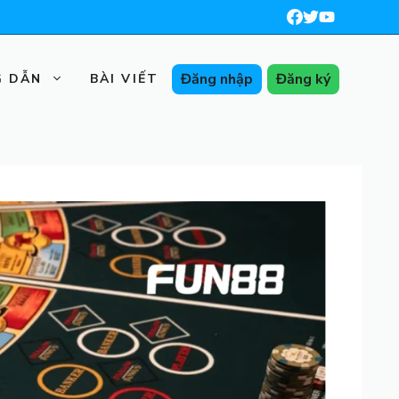
Đăng nhập
Đăng ký
 DẪN
BÀI VIẾT