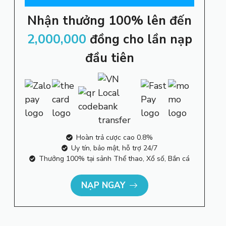
Nhận thưởng 100% lên đến
2,000,000
đồng cho lần nạp
đầu tiên
Hoàn trả cược cao 0.8%
Uy tín, bảo mật, hỗ trợ 24/7
Thưởng 100% tại sảnh Thể thao, Xổ số, Bắn cá
NẠP NGAY