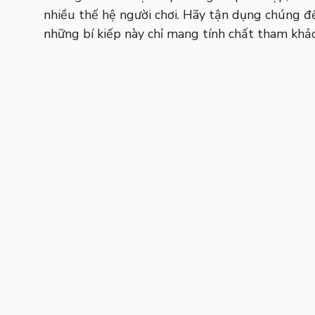
nhiều thế hệ người chơi. Hãy tận dụng chúng để
những bí kiếp này chỉ mang tính chất tham khả