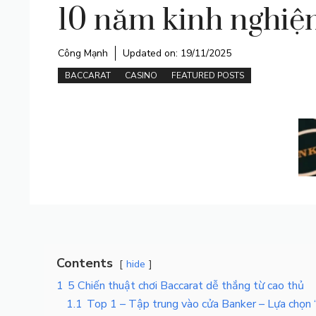
10 năm kinh nghi
Công Mạnh
Updated on:
19/11/2025
BACCARAT
CASINO
FEATURED POSTS
Contents
hide
1
5 Chiến thuật chơi Baccarat dễ thắng từ cao thủ
1.1
Top 1 – Tập trung vào cửa Banker – Lựa chọn 