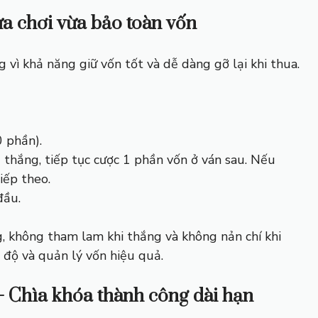
ừa chơi vừa bảo toàn vốn
vì khả năng giữ vốn tốt và dễ dàng gỡ lại khi thua.
 phần).
 thắng, tiếp tục cược 1 phần vốn ở ván sau. Nếu
iếp theo.
đầu.
, không tham lam khi thắng và không nản chí khi
 độ và quản lý vốn hiệu quả.
– Chìa khóa thành công dài hạn