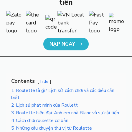
tiên
NẠP NGAY
Contents
hide
1
Roulette là gì? Lịch sử, cách chơi và các điều cần
biết
2
Lịch sử phát minh của Roulett
3
Roulette hiện đại: Anh em nhà Blanc và sự cải tiến
4
Cách chơi roulette cơ bản
5
Những câu chuyện thú vị từ Roulette