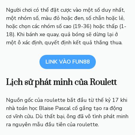
Người chơi có thể đặt cược vào một số duy nhất,
một nhóm số, màu đỏ hoặc đen, số chẵn hoặc lẻ,
hoặc chọn các nhóm số cao (19-36) hoặc thấp (1-
18). Khi bánh xe quay, quả bóng sẽ dừng lại ở
một ô xác định, quyết định kết quả thắng thua.
LINK VÀO FUN88
Lịch sử phát minh của Roulett
Nguồn gốc của roulette bắt đầu từ thế kỷ 17 khi
nhà toán học Blaise Pascal cố gắng tạo ra động
cơ vĩnh cửu. Dù thất bại, ông đã vô tình phát minh
ra nguyên mẫu đầu tiên của roulette.