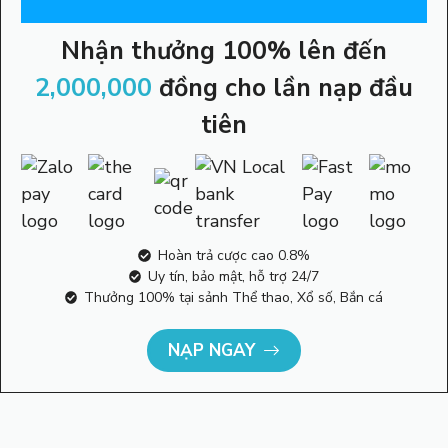
Nhận thưởng 100% lên đến
2,000,000
đồng cho lần nạp đầu
tiên
Hoàn trả cược cao 0.8%
Uy tín, bảo mật, hỗ trợ 24/7
Thưởng 100% tại sảnh Thể thao, Xổ số, Bắn cá
NẠP NGAY