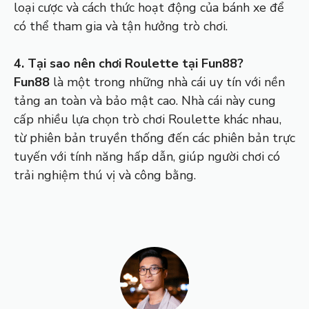
loại cược và cách thức hoạt động của bánh xe để
có thể tham gia và tận hưởng trò chơi.
4.
Tại sao nên chơi Roulette tại Fun88?
Fun88
là một trong những nhà cái uy tín với nền
tảng an toàn và bảo mật cao. Nhà cái này cung
cấp nhiều lựa chọn trò chơi Roulette khác nhau,
từ phiên bản truyền thống đến các phiên bản trực
tuyến với tính năng hấp dẫn, giúp người chơi có
trải nghiệm thú vị và công bằng.