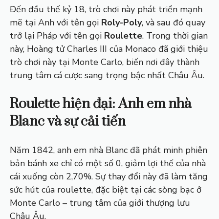
Đến đầu thế kỷ 18, trò chơi này phát triển mạnh
mẽ tại Anh với tên gọi
Roly-Poly
, và sau đó quay
trở lại Pháp với tên gọi
Roulette
. Trong thời gian
này, Hoàng tử Charles III của Monaco đã giới thiệu
trò chơi này tại Monte Carlo, biến nơi đây thành
trung tâm cá cược sang trọng bậc nhất Châu Âu.
Roulette hiện đại: Anh em nhà
Blanc và sự cải tiến
Năm 1842, anh em nhà Blanc đã phát minh phiên
bản bánh xe chỉ có một số 0, giảm lợi thế của nhà
cái xuống còn 2,70%. Sự thay đổi này đã làm tăng
sức hút của roulette, đặc biệt tại các sòng bạc ở
Monte Carlo – trung tâm của giới thượng lưu
Châu Âu.