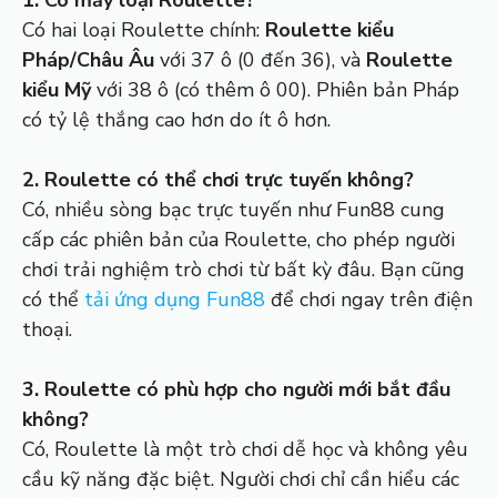
1. Có mấy loại Roulette?
Có hai loại Roulette chính:
Roulette kiểu
Pháp/Châu Âu
với 37 ô (0 đến 36), và
Roulette
kiểu Mỹ
với 38 ô (có thêm ô 00). Phiên bản Pháp
có tỷ lệ thắng cao hơn do ít ô hơn.
2. Roulette có thể chơi trực tuyến không?
Có, nhiều sòng bạc trực tuyến như Fun88 cung
cấp các phiên bản của Roulette, cho phép người
chơi trải nghiệm trò chơi từ bất kỳ đâu. Bạn cũng
có thể
tải ứng dụng Fun88
để chơi ngay trên điện
thoại.
3. Roulette có phù hợp cho người mới bắt đầu
không?
Có, Roulette là một trò chơi dễ học và không yêu
cầu kỹ năng đặc biệt. Người chơi chỉ cần hiểu các