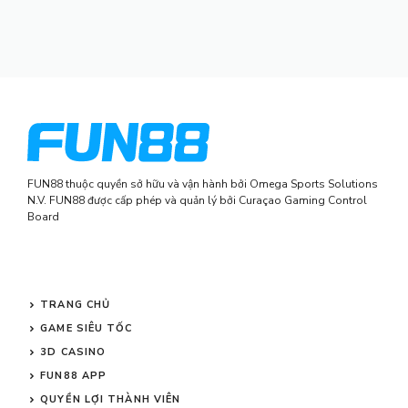
FUN88 thuộc quyền sở hữu và vận hành bởi Omega Sports Solutions
N.V. FUN88 được cấp phép và quản lý bởi Curaçao Gaming Control
Board
TRANG CHỦ
GAME SIÊU TỐC
3D CASINO
FUN88 APP
QUYỀN LỢI THÀNH VIÊN