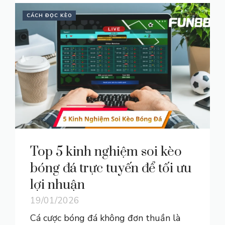
CÁCH ĐỌC KÈO
Top 5 kinh nghiệm soi kèo
bóng đá trực tuyến để tối ưu
lợi nhuận
19/01/2026
Cá cược bóng đá không đơn thuần là