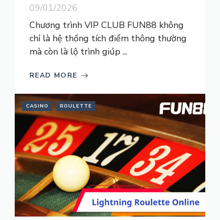
09/01/2026
Chương trình VIP CLUB FUN88 không
chỉ là hệ thống tích điểm thông thường
mà còn là lộ trình giúp ...
READ MORE
CASINO
ROULETTE