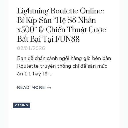
Lightning Roulette Online:
Bí Kíp Săn “Hệ Số Nhân
x500” & Chiến Thuật Cược
Bất Bại Tại FUN88
02/01/2026
Bạn đã chán cảnh ngồi hàng giờ bên bàn
Roulette truyền thống chỉ để săn mức
ăn 1:1 hay tối ...
READ MORE
CASINO