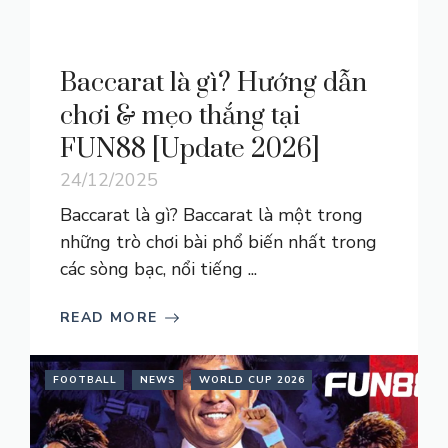
Baccarat là gì? Hướng dẫn
chơi & mẹo thắng tại
FUN88​ [Update 2026]
24/12/2025
Baccarat là gì? Baccarat là một trong
những trò chơi bài phổ biến nhất trong
các sòng bạc, nổi tiếng ...
READ MORE
FOOTBALL
NEWS
WORLD CUP 2026