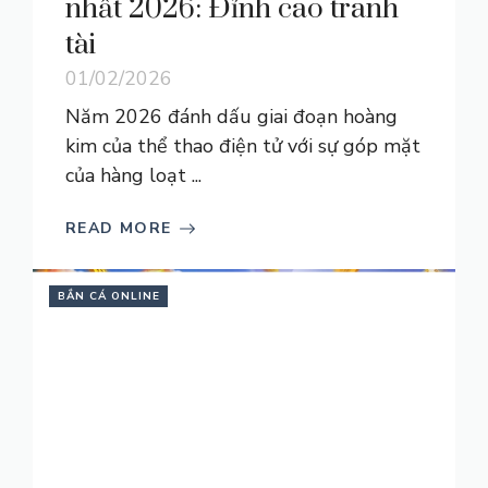
nhất 2026: Đỉnh cao tranh
tài
01/02/2026
Năm 2026 đánh dấu giai đoạn hoàng
kim của thể thao điện tử với sự góp mặt
của hàng loạt ...
READ MORE
BẮN CÁ ONLINE