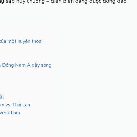
ổng sắp huy chương – diễn biến đang được đông đảo
của một huyền thoại
 cả Đông Nam Á dậy sóng
ất
am vs Thái Lan
Wrestling)