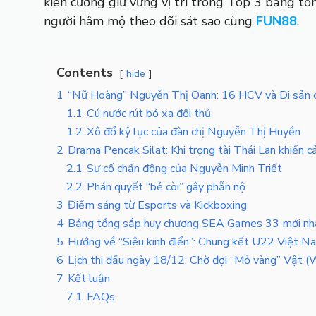
kiên cường giữ vững vị trí trong Top 3 bảng t
người hâm mộ theo dõi sát sao cùng
FUN88
.
Contents
hide
1
“Nữ Hoàng” Nguyễn Thị Oanh: 16 HCV và Di sản 
1.1
Cú nước rút bỏ xa đối thủ
1.2
Xô đổ kỷ lục của đàn chị Nguyễn Thị Huyền
2
Drama Pencak Silat: Khi trọng tài Thái Lan khiến
2.1
Sự cố chấn động của Nguyễn Minh Triết
2.2
Phán quyết “bẻ còi” gây phẫn nộ
3
Điểm sáng từ Esports và Kickboxing
4
Bảng tổng sắp huy chương SEA Games 33 mới nh
5
Hướng về “Siêu kinh điển”: Chung kết U22 Việt N
6
Lịch thi đấu ngày 18/12: Chờ đợi “Mỏ vàng” Vật (
7
Kết luận
7.1
FAQs