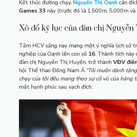
Kết thúc đường chạy,
Nguyễn Thị Oanh
cán đíc
Games 33
này (trước đó là 1.500m, 5.000m và
Xô đổ kỷ lục của đàn chị Nguyễn
Tấm HCV sáng nay mang một ý nghĩa lịch sử t
nghiệp của Oanh lên con số
16
. Thành tích này
đàn chị Nguyễn Thị Huyền, trở thành
VĐV điền 
hội Thể thao Đông Nam Á.
“Tôi muốn dành tặng
chạy của tôi đều mang theo sự cổ vũ của hàng tr
mắt hạnh phúc sau vạch đích.