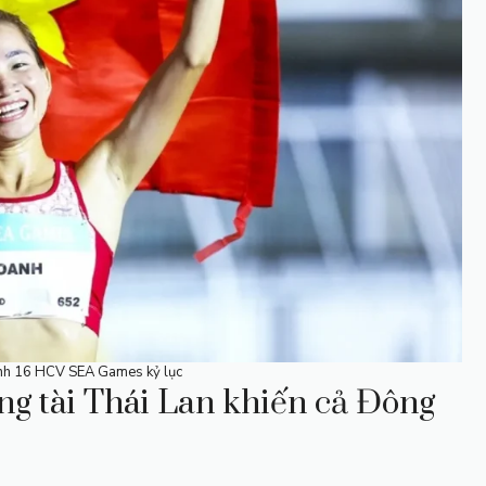
nh 16 HCV SEA Games kỷ lục
ng tài Thái Lan khiến cả Đông