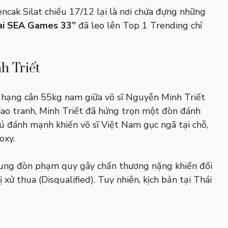
encak Silat chiều 17/12 lại là nơi chứa đựng những
ài SEA Games 33”
đã leo lên Top 1 Trending chỉ
h Triết
t hạng cân 55kg nam giữa võ sĩ Nguyễn Minh Triết
iao tranh, Minh Triết đã hứng trọn một đòn đánh
ú đánh mạnh khiến võ sĩ Việt Nam gục ngã tại chỗ,
oxy.
tung đòn phạm quy gây chấn thương nặng khiến đối
ử thua (Disqualified). Tuy nhiên, kịch bản tại Thái