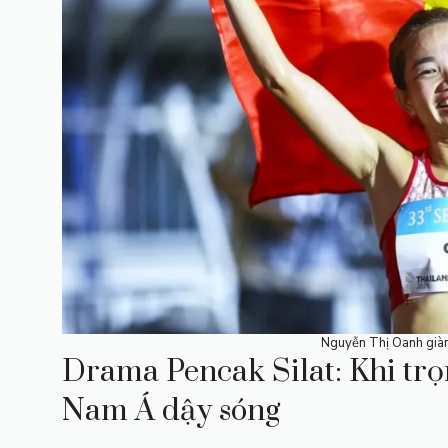
Nguyễn Thị Oanh già
Drama Pencak Silat: Khi trọ
Nam Á dậy sóng