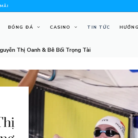
 MÃI
BÓNG ĐÁ
CASINO
TIN TỨC
HƯỚNG
uyễn Thị Oanh & Bê Bối Trọng Tài
Thị