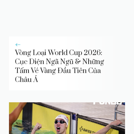
Vòng Loại World Cup 2026:
Cục Diện Ngã Ngũ & Những
Tấm Vé Vàng Đầu Tiên Của
Châu Á