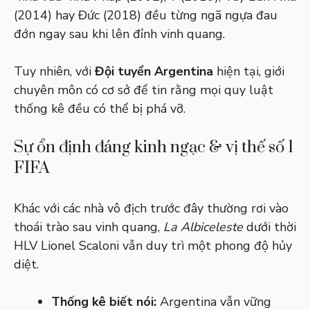
(2014) hay Đức (2018) đều từng ngã ngựa đau
đớn ngay sau khi lên đỉnh vinh quang.
Tuy nhiên, với
Đội tuyển Argentina
hiện tại, giới
chuyên môn có cơ sở để tin rằng mọi quy luật
thống kê đều có thể bị phá vỡ.
Sự ổn định đáng kinh ngạc & vị thế số 1
FIFA
Khác với các nhà vô địch trước đây thường rơi vào
thoái trào sau vinh quang,
La Albiceleste
dưới thời
HLV Lionel Scaloni vẫn duy trì một phong độ hủy
diệt.
Thống kê biết nói:
Argentina vẫn vững