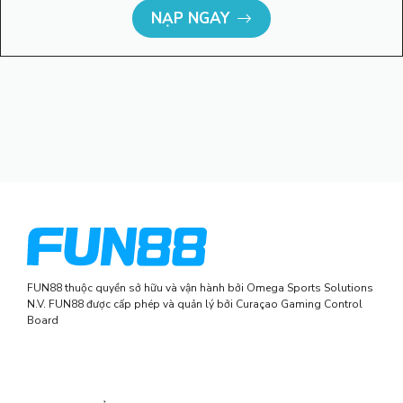
NẠP NGAY
FUN88 thuộc quyền sở hữu và vận hành bởi Omega Sports Solutions
N.V. FUN88 được cấp phép và quản lý bởi Curaçao Gaming Control
Board