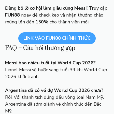
Đừng bỏ lỡ cơ hội làm giàu cùng Messi!
Truy cập
FUN88
ngay để check kèo và nhận thưởng chào
mừng lên đến
150%
cho thành viên mới.
LINK VÀO FUN88 CHÍNH THỨC
FAQ – Câu hỏi thường gặp
Messi bao nhiêu tuổi tại World Cup 2026?
Lionel Messi sẽ bước sang tuổi 39 khi World Cup
2026 khởi tranh.
Argentina đã có vé dự World Cup 2026 chưa?
Rồi. Với thành tích đứng đầu vòng loại Nam Mỹ,
Argentina đã sớm giành vé chính thức đến Bắc
Mỹ.