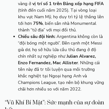
vàng ở
vị trí số 1 trên Bảng xếp hạng FIFA
(tính đến cuối năm 2025). Tại vòng loại
khu vực Nam Mỹ, họ duy trì tỷ lệ thắng lên
tới hơn
75%
, biến sân nhà Monumental
thành “tử địa” với mọi đối thủ.
Chiều sâu đội hình:
Argentina không còn là
“đội bóng một người”. Bên cạnh một Messi
già dơ, họ sở hữu lứa cầu thủ đang ở độ
chín nhất sự nghiệp như
Julian Alvarez,
Enzo Fernandez, Mac Allister
. Những cái
tên này đã tr tôi luyện qua môi trường
khắc nghiệt tại Ngoại hạng Anh và
Champions League, tạo nên bộ khung vững
chãi hơn nhiều so với năm 2022.
“Vũ Khí Bí Mật”: Sức mạnh của sự đoàn