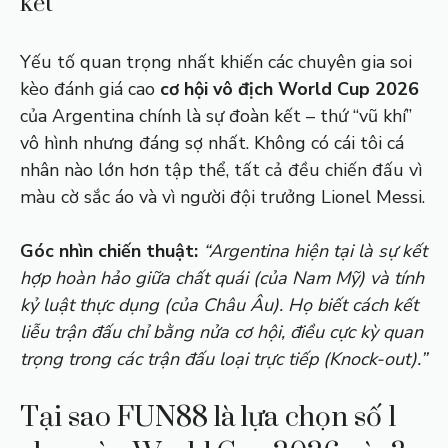
kết
Yếu tố quan trọng nhất khiến các chuyên gia soi
kèo đánh giá cao
cơ hội vô địch World Cup 2026
của Argentina chính là sự đoàn kết – thứ “vũ khí”
vô hình nhưng đáng sợ nhất. Không có cái tôi cá
nhân nào lớn hơn tập thể, tất cả đều chiến đấu vì
màu cờ sắc áo và vì người đội trưởng Lionel Messi.
Góc nhìn chiến thuật:
“Argentina hiện tại là sự kết
hợp hoàn hảo giữa chất quái (của Nam Mỹ) và tính
kỷ luật thực dụng (của Châu Âu). Họ biết cách kết
liễu trận đấu chỉ bằng nửa cơ hội, điều cực kỳ quan
trọng trong các trận đấu loại trực tiếp (Knock-out).”
Tại sao FUN88 là lựa chọn số 1