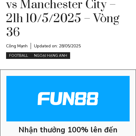
vs Manchester City –
21h 10/5/2025 – Vòng
36
Công Mạnh
Updated on:
28/05/2025
FOOTBALL
NGOẠI HẠNG ANH
Nhận thưởng 100% lên đến