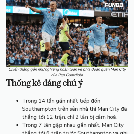
Chiến thắng gần như nghiêng hoàn toàn về phía đoàn quân Man City
của Pep Guardiola
Thống kê đáng chú ý
Trong 14 lần gần nhất tiếp đón
Southampton trên sân nhà thì Man City đã
thắng tới 12 trận, chỉ 2 lần bị cầm hoà.
Trong 7 lần gặp nhau gần nhất, Man City
thắng tới 6 trận trước Southampton và ghi