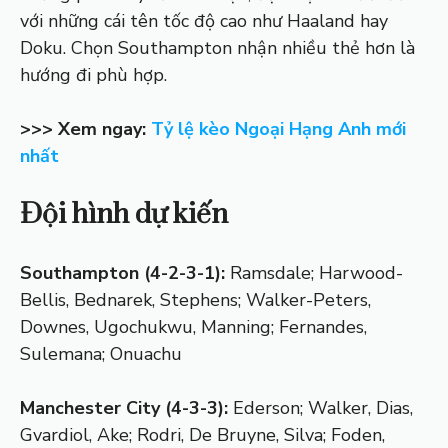
với những cái tên tốc độ cao như Haaland hay
Doku. Chọn Southampton nhận nhiều thẻ hơn là
hướng đi phù hợp.
>>> Xem ngay:
Tỷ lệ kèo Ngoại Hạng Anh mới
nhất
Đội hình dự kiến
Southampton (4-2-3-1):
Ramsdale; Harwood-
Bellis, Bednarek, Stephens; Walker-Peters,
Downes, Ugochukwu, Manning; Fernandes,
Sulemana; Onuachu
Manchester City (4-3-3):
Ederson; Walker, Dias,
Gvardiol, Ake; Rodri, De Bruyne, Silva; Foden,