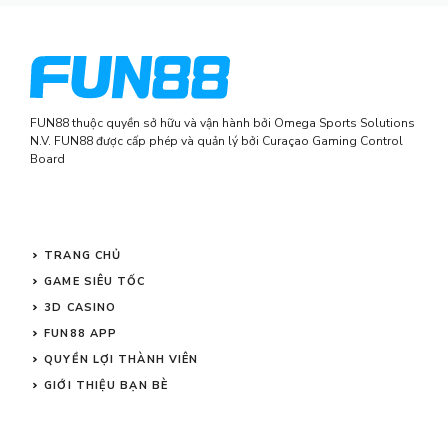
FUN88 thuộc quyền sở hữu và vận hành bởi Omega Sports Solutions
N.V. FUN88 được cấp phép và quản lý bởi Curaçao Gaming Control
Board
TRANG CHỦ
GAME SIÊU TỐC
3D CASINO
FUN88 APP
QUYỀN LỢI THÀNH VIÊN
GIỚI THIỆU BẠN BÈ