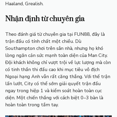
Haaland, Grealish.
Nhận định từ chuyên gia
Theo đánh giá từ chuyên gia tại FUN88, đây là
trận đấu có tính chất một chiều. Dù
Southampton chơi trên sân nhà, nhưng họ khó
lòng ngăn cản sức mạnh toàn diện của Man City.
Đội khách không chỉ vượt trội về lực lượng mà còn
có tinh thần thi đấu cao khi mục tiêu vô địch
Ngoại hạng Anh vẫn rất căng thẳng. Với thế trận
lấn lướt, City có thể sớm giải quyết trận đấu
ngay trong hiệp 1 và kiểm soát hoàn toàn cục
diện. Một chiến thắng với cách biệt 0–3 bàn là
hoàn toàn trong tầm tay.