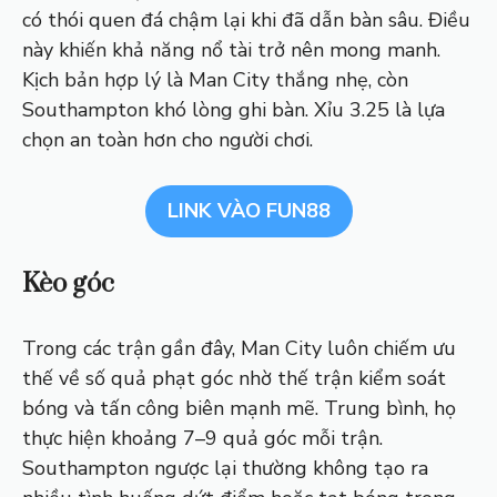
có thói quen đá chậm lại khi đã dẫn bàn sâu. Điều
này khiến khả năng nổ tài trở nên mong manh.
Kịch bản hợp lý là Man City thắng nhẹ, còn
Southampton khó lòng ghi bàn. Xỉu 3.25 là lựa
chọn an toàn hơn cho người chơi.
LINK VÀO FUN88
Kèo góc
Trong các trận gần đây, Man City luôn chiếm ưu
thế về số quả phạt góc nhờ thế trận kiểm soát
bóng và tấn công biên mạnh mẽ. Trung bình, họ
thực hiện khoảng 7–9 quả góc mỗi trận.
Southampton ngược lại thường không tạo ra