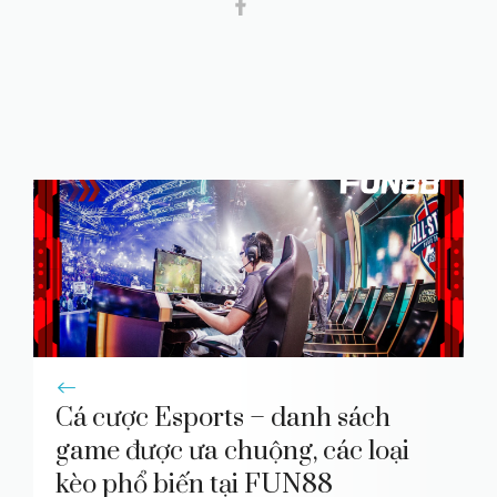
Cá cược Esports – danh sách
game được ưa chuộng, các loại
kèo phổ biến tại FUN88