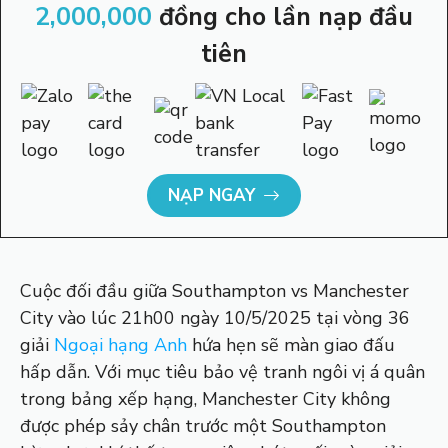
2,000,000
đồng cho lần nạp đầu
tiên
NẠP NGAY
Cuộc đối đầu giữa Southampton vs Manchester
City vào lúc 21h00 ngày 10/5/2025 tại vòng 36
giải
Ngoại hạng Anh
hứa hẹn sẽ màn giao đấu
hấp dẫn. Với mục tiêu bảo vệ tranh ngôi vị á quân
trong bảng xếp hạng, Manchester City không
được phép sảy chân trước một Southampton