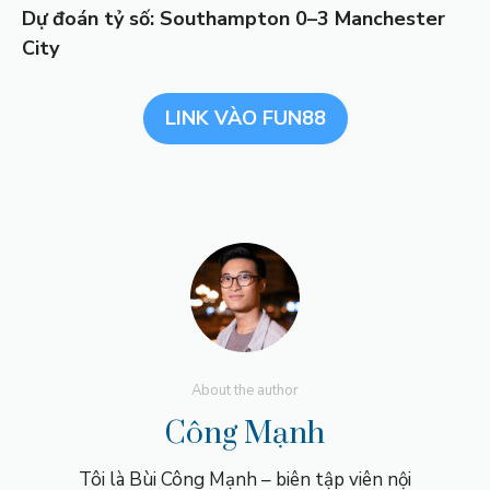
Dự đoán tỷ số: Southampton 0–3 Manchester
City
LINK VÀO FUN88
About the author
Công Mạnh
Tôi là Bùi Công Mạnh – biên tập viên nội