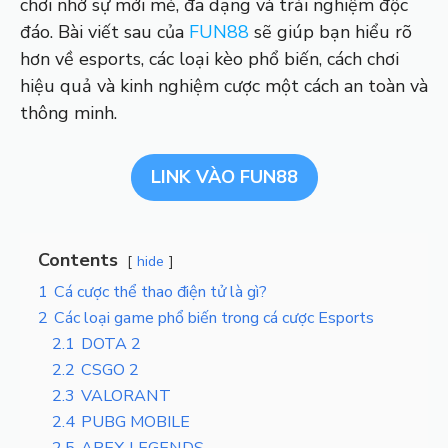
chơi nhờ sự mới mẻ, đa dạng và trải nghiệm độc
đáo. Bài viết sau của
FUN88
sẽ giúp bạn hiểu rõ
hơn về esports, các loại kèo phổ biến, cách chơi
hiệu quả và kinh nghiệm cược một cách an toàn và
thông minh.
LINK VÀO FUN88
Contents
hide
1
Cá cược thể thao điện tử là gì?
2
Các loại game phổ biến trong cá cược Esports
2.1
DOTA 2
2.2
CSGO 2
2.3
VALORANT
2.4
PUBG MOBILE