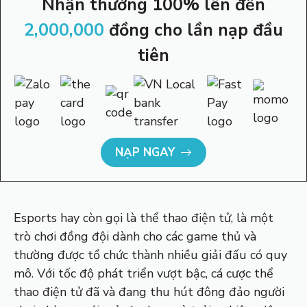
Nhận thưởng 100% lên đến
2,000,000
đồng cho lần nạp đầu
tiên
NẠP NGAY
Esports hay còn gọi là thể thao điện tử, là một
trò chơi đồng đội dành cho các game thủ và
thường được tổ chức thành nhiều giải đấu có quy
mô. Với tốc độ phát triển vượt bậc, cá cược thể
thao điện tử đã và đang thu hút đông đảo người