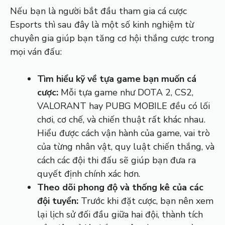
Nếu bạn là người bắt đầu tham gia cá cược
Esports thì sau đây là một số kinh nghiệm từ
chuyên gia giúp bạn tăng cơ hội thắng cược trong
mọi ván đấu:
Tìm hiểu kỹ về tựa game bạn muốn cá
cược:
Mỗi tựa game như DOTA 2, CS2,
VALORANT hay PUBG MOBILE đều có lối
chơi, cơ chế, và chiến thuật rất khác nhau.
Hiểu được cách vận hành của game, vai trò
của từng nhân vật, quy luật chiến thắng, và
cách các đội thi đấu sẽ giúp bạn đưa ra
quyết định chính xác hơn.
Theo dõi phong độ và thống kê của các
đội tuyển:
Trước khi đặt cược, bạn nên xem
lại lịch sử đối đầu giữa hai đội, thành tích