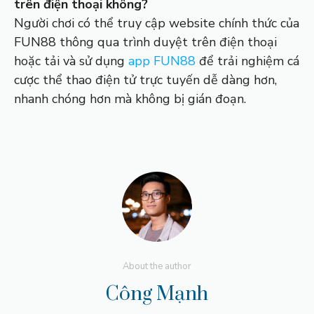
trên điện thoại không?
Người chơi có thể truy cập website chính thức của
FUN88 thông qua trình duyệt trên điện thoại
hoặc tải và sử dụng
app FUN88
để trải nghiệm cá
cược thể thao điện tử trực tuyến dễ dàng hơn,
nhanh chóng hơn mà không bị gián đoạn.
About the author
Công Mạnh