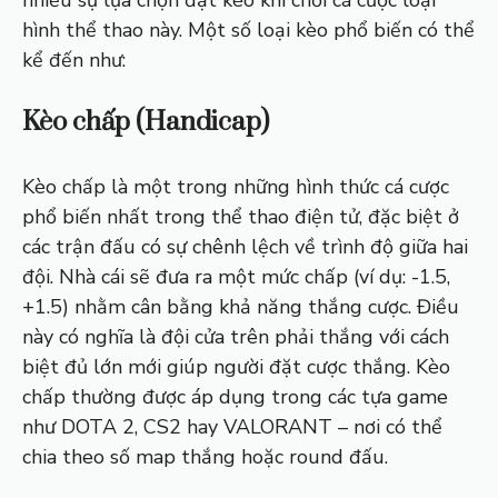
hình thể thao này. Một số loại kèo phổ biến có thể
kể đến như:
Kèo chấp (Handicap)
Kèo chấp là một trong những hình thức cá cược
phổ biến nhất trong thể thao điện tử, đặc biệt ở
các trận đấu có sự chênh lệch về trình độ giữa hai
đội. Nhà cái sẽ đưa ra một mức chấp (ví dụ: -1.5,
+1.5) nhằm cân bằng khả năng thắng cược. Điều
này có nghĩa là đội cửa trên phải thắng với cách
biệt đủ lớn mới giúp người đặt cược thắng. Kèo
chấp thường được áp dụng trong các tựa game
như DOTA 2, CS2 hay VALORANT – nơi có thể
chia theo số map thắng hoặc round đấu.