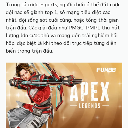
Trong cá cược esports, người chơi có thể đặt cược
đội nào sẽ giành top 1, số mạng tiêu diệt cao
nhất, đội sống sót cuối cùng, hoặc tổng thời gian
trận đấu. Các giải đấu như PMGC, PMPL thu hút
lượng lớn cược thủ và mang đến trải nghiệm hồi
hộp, đặc biệt là khi theo dõi trực tiếp từng diễn
biến trong trận đấu.