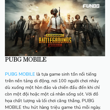
PUBG MOBILE
PUBG MOBILE
là tựa game sinh tồn nổi tiếng
trên nền tảng di động, nơi 100 người chơi nhảy
dù xuống một hòn đảo và chiến đấu đến khi chỉ
còn một đội hoặc một cá nhân sống sót. Với đồ
họa chất lượng và lối chơi căng thẳng, PUBG
MOBILE thu hút hàng triệu game thủ mỗi ngày.