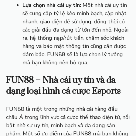
Lựa chọn nhà cái uy tín:
Một nhà cái uy tín
sẽ cung cấp tỷ lệ kèo minh bạch, cập nhật
nhanh, giao diện dễ sử dụng, đồng thời có
các giải đấu đa dạng từ lớn đến nhỏ. Ngoài
ra, hệ thống nạp/rút tiền, chăm sóc khách
hàng và bảo mật thông tin cũng cần được
đảm bảo. FUN88 sẽ là lựa chọn lý tưởng
mà bạn không nên bỏ qua.
FUN88 – Nhà cái uy tín và đa
dạng loại hình cá cược Esports
FUN88 là một trong những nhà cái hàng đầu
châu Á trong lĩnh vực cá cược thể thao điện tử, nổi
bật nhờ sự uy tín, minh bạch và đa dạng sản
phẩm. Một số ưu điểm của FUN88 mà bạn không