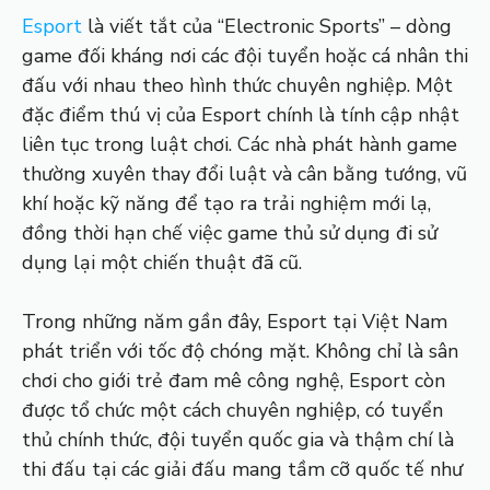
Esport
là viết tắt của “Electronic Sports” – dòng
game đối kháng nơi các đội tuyển hoặc cá nhân thi
đấu với nhau theo hình thức chuyên nghiệp. Một
đặc điểm thú vị của Esport chính là tính cập nhật
liên tục trong luật chơi. Các nhà phát hành game
thường xuyên thay đổi luật và cân bằng tướng, vũ
khí hoặc kỹ năng để tạo ra trải nghiệm mới lạ,
đồng thời hạn chế việc game thủ sử dụng đi sử
dụng lại một chiến thuật đã cũ.
Trong những năm gần đây, Esport tại Việt Nam
phát triển với tốc độ chóng mặt. Không chỉ là sân
chơi cho giới trẻ đam mê công nghệ, Esport còn
được tổ chức một cách chuyên nghiệp, có tuyển
thủ chính thức, đội tuyển quốc gia và thậm chí là
thi đấu tại các giải đấu mang tầm cỡ quốc tế như