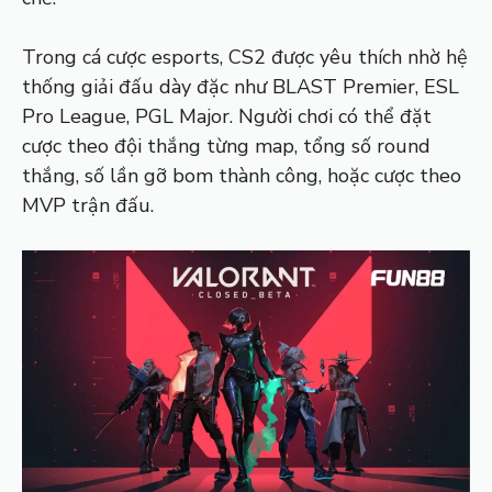
Trong cá cược esports, CS2 được yêu thích nhờ hệ
thống giải đấu dày đặc như BLAST Premier, ESL
Pro League, PGL Major. Người chơi có thể đặt
cược theo đội thắng từng map, tổng số round
thắng, số lần gỡ bom thành công, hoặc cược theo
MVP trận đấu.