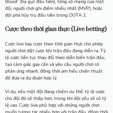
Blood” (hạ gục đầu tiên), tổng số mạng của một
đội, người chơi ghi điểm nhiều nhất (MVP), hoặc
đội phá hủy trụ đầu tiên trong DOTA 2.
Cược theo thời gian thực (Live betting)
Cược live hay cược theo thời gian thực cho phép
người chơi đặt cược khi trận đấu đang diễn ra. Tỷ
lệ cược liên tục thay đổi theo diễn biến trận đấu,
tạo cảm giác gay cấn và yêu cầu người chơi có
phản ứng nhanh, đồng thời am hiểu chiến thuật
để đưa ra dự đoán hợp lý.
Ví dụ: nếu một đội đang chiếm ưu thế, tỷ lệ cược
cho đội đó sẽ thấp hơn, trong khi đội yếu sẽ có tỷ
lệ cao. Cược live phù hợp với những người chơi
muốn tương tác nhiều hơn với trận đấu, đồng thời