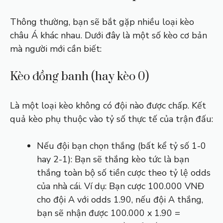
Thông thường, bạn sẽ bắt gặp nhiều loại kèo
châu Á khác nhau. Dưới đây là một số kèo cơ bản
mà người mới cần biết:
Kèo đồng banh (hay kèo 0)
Là một loại kèo không có đội nào được chấp. Kết
quả kèo phụ thuộc vào tỷ số thực tế của trận đấu:
Nếu đội bạn chọn thắng (bất kể tỷ số 1-0
hay 2-1): Bạn sẽ thắng kèo tức là bạn
thắng toàn bộ số tiền cược theo tỷ lệ odds
của nhà cái. Ví dụ: Bạn cược 100.000 VNĐ
cho đội A với odds 1.90, nếu đội A thắng,
bạn sẽ nhận được 100.000 x 1.90 =