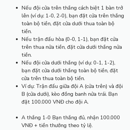
Nếu đội cửa trên thắng cách biệt 1 bàn trở
lên (ví dụ: 1-0, 2-0), bạn đặt cửa trên thắng
toàn bộ tiền, đặt cửa dưới thua toàn bộ
tiền.
Nếu trận đấu hòa (0-0, 1-1), bạn đặt cửa
trên thua nửa tiền, đặt cửa dưới thắng nửa
tiền.
Nếu đội cửa dưới thắng (ví dụ: 0-1, 1-2),
bạn đặt cửa dưới thắng toàn bộ tiền, đặt
cửa trên thua toàn bộ tiền.
Ví dụ: Trận đấu giữa đội A (cửa trên) và đội
B (cửa dưới), kèo đồng banh nửa trái. Bạn
đặt 100.000 VNĐ cho đội A.
A thắng 1-0 Bạn thắng đủ, nhận 100.000
VNĐ + tiền thưởng theo tỷ lệ.