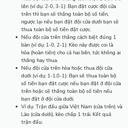
lên (ví dụ: 2-0, 3-1): Bạn đặt cược đội cửa
trên thì bạn sẽ thắng toàn bộ số tiền,
ngược lại nếu bạn đặt đội cửa dưới bạn sẽ
thua toàn bộ số tiền đặt cược.
Nếu đội cửa trên thắng cách biệt đúng 1
bàn (ví dụ: 1-0, 2-1): Kèo này được coi là
hòa (hoàn tiền) cho cả hai bên, tức không ai
thắng hay thua.
Nếu đội cửa trên hòa hoặc thua đội cửa
dưới (ví dụ: 1-1,0-1): Bạn sẽ thua toàn bộ
số tiền bạn đặt cược nếu bạn đặt ở đội cửa
trên hoặc sẽ thắng toàn bộ số tiền nếu
bạn đặt ở đội cửa dưới.
Ví dụ: Trận đấu giữa Việt Nam (cửa trên) và
Lào (cửa dưới), kèo chấp 1 trái. Kết quả
trận đấu: