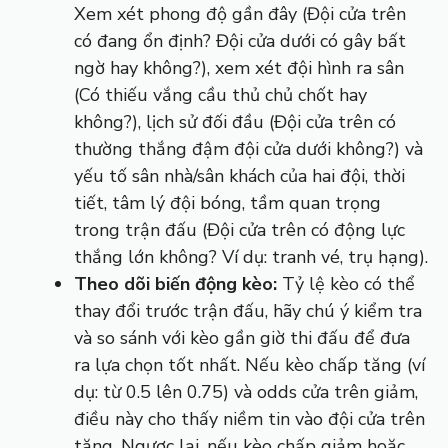
Xem xét phong độ gần đây (Đội cửa trên
có đang ổn định? Đội cửa dưới có gây bất
ngờ hay không?), xem xét đội hình ra sân
(Có thiếu vắng cầu thủ chủ chốt hay
không?), lịch sử đối đầu (Đội cửa trên có
thường thắng đậm đội cửa dưới không?) và
yếu tố sân nhà/sân khách của hai đội, thời
tiết, tâm lý đội bóng, tầm quan trọng
trong trận đấu (Đội cửa trên có động lực
thắng lớn không? Ví dụ: tranh vé, trụ hạng).
Theo dõi biến động kèo:
Tỷ lệ kèo có thể
thay đổi trước trận đấu, hãy chú ý kiểm tra
và so sánh với kèo gần giờ thi đấu để đưa
ra lựa chọn tốt nhất. Nếu kèo chấp tăng (ví
dụ: từ 0.5 lên 0.75) và odds cửa trên giảm,
điều này cho thấy niềm tin vào đội cửa trên
tăng. Ngược lại, nếu kèo chấp giảm hoặc