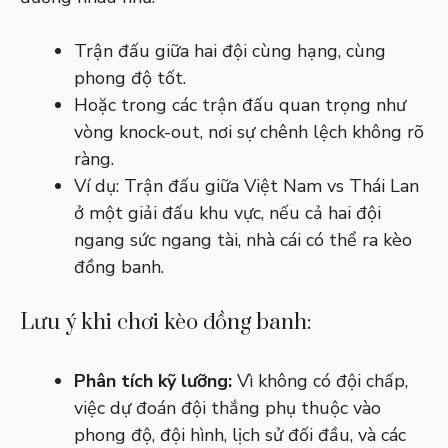
Trận đấu giữa hai đội cùng hạng, cùng
phong độ tốt.
Hoặc trong các trận đấu quan trọng như
vòng knock-out, nơi sự chênh lệch không rõ
ràng.
Ví dụ: Trận đấu giữa Việt Nam vs Thái Lan
ở một giải đấu khu vực, nếu cả hai đội
ngang sức ngang tài, nhà cái có thể ra kèo
đồng banh.
Lưu ý khi chơi kèo đồng banh:
Phân tích kỹ lưỡng:
Vì không có đội chấp,
việc dự đoán đội thắng phụ thuộc vào
phong độ, đội hình, lịch sử đối đầu, và các