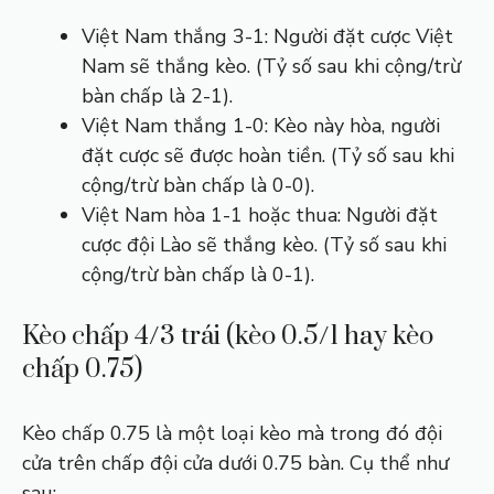
Việt Nam thắng 3-1: Người đặt cược Việt
Nam sẽ thắng kèo. (Tỷ số sau khi cộng/trừ
bàn chấp là 2-1).
Việt Nam thắng 1-0: Kèo này hòa, người
đặt cược sẽ được hoàn tiền. (Tỷ số sau khi
cộng/trừ bàn chấp là 0-0).
Việt Nam hòa 1-1 hoặc thua: Người đặt
cược đội Lào sẽ thắng kèo. (Tỷ số sau khi
cộng/trừ bàn chấp là 0-1).
Kèo chấp 4/3 trái (kèo 0.5/1 hay kèo
chấp 0.75)
Kèo chấp 0.75 là một loại kèo mà trong đó đội
cửa trên chấp đội cửa dưới 0.75 bàn. Cụ thể như
sau: