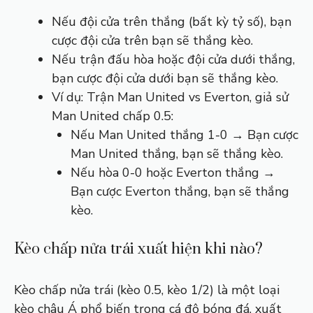
Nếu đội cửa trên thắng (bất kỳ tỷ số), bạn
cược đội cửa trên bạn sẽ thắng kèo.
Nếu trận đấu hòa hoặc đội cửa dưới thắng,
bạn cược đội cửa dưới bạn sẽ thắng kèo.
Ví dụ: Trận Man United vs Everton, giả sử
Man United chấp 0.5:
Nếu Man United thắng 1-0 → Bạn cược
Man United thắng, bạn sẽ thắng kèo.
Nếu hòa 0-0 hoặc Everton thắng →
Bạn cược Everton thắng, bạn sẽ thắng
kèo.
Kèo chấp nửa trái xuất hiện khi nào?
Kèo chấp nửa trái (kèo 0.5, kèo 1/2) là một loại
kèo châu Á phổ biến trong cá độ bóng đá, xuất