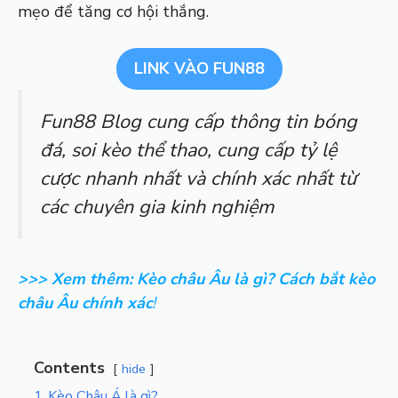
mẹo để tăng cơ hội thắng.
LINK VÀO FUN88
Fun88 Blog cung cấp thông tin bóng
đá, soi kèo thể thao, cung cấp tỷ lệ
cược nhanh nhất và chính xác nhất từ
các chuyên gia kinh nghiệm
>>> Xem thêm: Kèo châu Âu là gì? Cách bắt kèo
châu Âu chính xác
!
Contents
hide
1
Kèo Châu Á là gì?