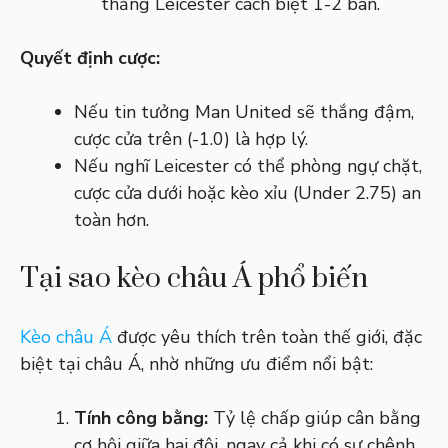
thắng Leicester cách biệt 1-2 bàn.
Quyết định cược:
Nếu tin tưởng Man United sẽ thắng đậm,
cược cửa trên (-1.0) là hợp lý.
Nếu nghĩ Leicester có thể phòng ngự chặt,
cược cửa dưới hoặc kèo xỉu (Under 2.75) an
toàn hơn.
Tại sao kèo châu Á phổ biến
Kèo châu Á
được yêu thích trên toàn thế giới, đặc
biệt tại châu Á, nhờ những ưu điểm nổi bật:
Tính công bằng:
Tỷ lệ chấp giúp cân bằng
cơ hội giữa hai đội, ngay cả khi có sự chênh