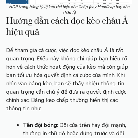
HDP trong bảng tỷ lệ kèo thể hiện kèo Chấp (hay Handicap hay kèo
châu Á)
Hướng dẫn cách đọc kèo châu Á
hiệu quả
Để tham gia cá cược, việc đọc kèo châu Á là rất
quan trọng. Điều này không chỉ giúp bạn hiểu rõ
hơn về cách thức hoạt động của kèo mà còn giúp
bạn tối ưu hóa quyết định cá cược của mình. Khi
nhìn vào bảng kèo, bạn sẽ thấy nhiều thông tin
quan trọng cần chú ý để đưa ra quyết định cược
chính xác. Bảng kèo chấp thường hiển thị các
thông tin như:
Tên đội bóng
: Đội cửa trên hay đội mạnh,
thường in chữ đỏ hoặc đứng trước và đội