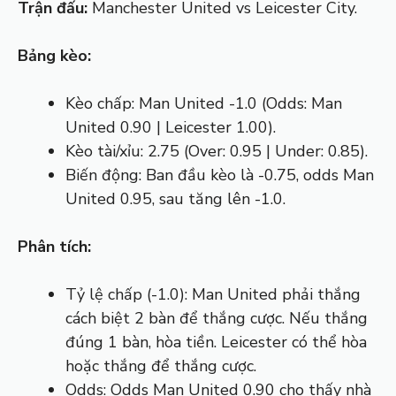
Trận đấu:
Manchester United vs Leicester City.
Bảng kèo:
Kèo chấp: Man United -1.0 (Odds: Man
United 0.90 | Leicester 1.00).
Kèo tài/xỉu: 2.75 (Over: 0.95 | Under: 0.85).
Biến động: Ban đầu kèo là -0.75, odds Man
United 0.95, sau tăng lên -1.0.
Phân tích:
Tỷ lệ chấp (-1.0): Man United phải thắng
cách biệt 2 bàn để thắng cược. Nếu thắng
đúng 1 bàn, hòa tiền. Leicester có thể hòa
hoặc thắng để thắng cược.
Odds: Odds Man United 0.90 cho thấy nhà