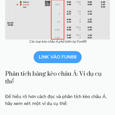
Các loại kèo châu Á phổ biến tại Fun88
LINK VÀO FUN88
Phân tích bảng kèo châu Á: Ví dụ cụ
thể
Để hiểu rõ hơn cách đọc và phân tích kèo châu Á,
hãy xem xét một ví dụ cụ thể: