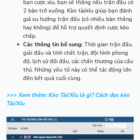
bạn cược xỉu, bạn sẽ thắng nếu trận đấu có
2 bàn trở xuống. Kèo tài/xỉu giúp bạn đánh
giá xu hướng trận đấu (có nhiều bàn thắng
hay không) để hỗ trợ quyết định cược kèo
chấp.
Các thông tin bổ sung:
Thời gian trận đấu,
giải đấu và tính chất trận, đội hình phong
độ, lịch sử đối đầu, các chấn thương của cầu
thủ. Những yếu tố này có thể tác động lớn
đến kết quả cuối cùng.
>>> Xem thêm: Kèo Tài/Xỉu là gì? Cách đọc kèo
Tài/Xỉu