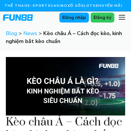
Chuyển
THỂ THAO
E-SPORTS
CASINO
XỔ SỐ
SLOTS
KHUYẾN MÃI
đến
M
Đăng nhập
Đăng ký
nội
dung
Blog
>
News
>
Kèo châu Á – Cách đọc kèo, kinh
nghiệm bắt kèo chuẩn
Kèo châu Á – Cách đọc