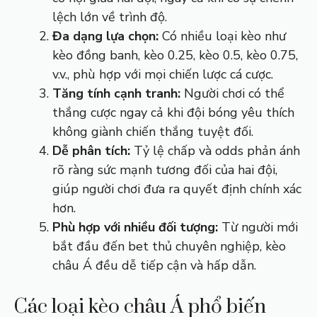
lệch lớn về trình độ.
Đa dạng lựa chọn:
Có nhiều loại kèo như
kèo đồng banh, kèo 0.25, kèo 0.5, kèo 0.75,
v.v., phù hợp với mọi chiến lược cá cược.
Tăng tính cạnh tranh:
Người chơi có thể
thắng cược ngay cả khi đội bóng yêu thích
không giành chiến thắng tuyệt đối.
Dễ phân tích:
Tỷ lệ chấp và odds phản ánh
rõ ràng sức mạnh tương đối của hai đội,
giúp người chơi đưa ra quyết định chính xác
hơn.
Phù hợp với nhiều đối tượng:
Từ người mới
bắt đầu đến bet thủ chuyên nghiệp, kèo
châu Á đều dễ tiếp cận và hấp dẫn.
Các loại kèo châu Á phổ biến