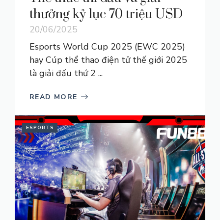
thưởng kỷ lục 70 triệu USD
20/06/2025
Esports World Cup 2025 (EWC 2025)
hay Cúp thể thao điện tử thế giới 2025
là giải đấu thứ 2 ...
READ MORE
ESPORTS