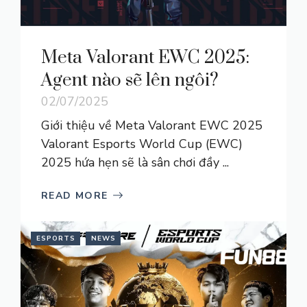
Meta Valorant EWC 2025:
Agent nào sẽ lên ngôi?
02/07/2025
Giới thiệu về Meta Valorant EWC 2025
Valorant Esports World Cup (EWC)
2025 hứa hẹn sẽ là sân chơi đầy ...
READ MORE
ESPORTS
NEWS