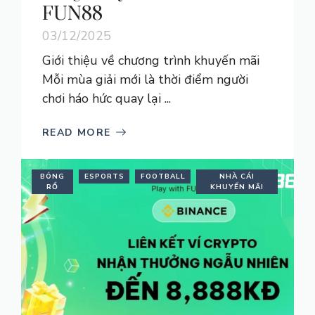
FUN88
03/12/2025
Giới thiệu về chương trình khuyến mãi
Mỗi mùa giải mới là thời điểm người
chơi háo hức quay lại ...
READ MORE
BÓNG
ESPORTS
FOOTBALL
NHÀ CÁI
RỔ
KHUYẾN MÃI