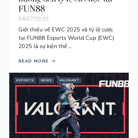
FUN88
04/07/2025
Giới thiệu về EWC 2025 và tỷ lệ cược
tại FUN88 Esports World Cup (EWC)
2025 là sự kiện thể ...
READ MORE
ESPORTS
NEWS
VALORANT