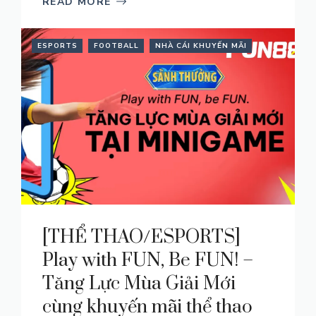
READ MORE
ESPORTS
FOOTBALL
NHÀ CÁI KHUYẾN MÃI
[THỂ THAO/ESPORTS]
Play with FUN, Be FUN! –
Tăng Lực Mùa Giải Mới
cùng khuyến mãi thể thao