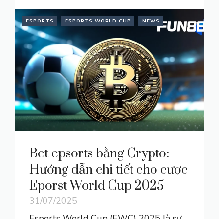
ESPORTS
ESPORTS WORLD CUP
NEWS
Bet epsorts bằng Crypto:
Hướng dẫn chi tiết cho cược
Eporst World Cup 2025
31/07/2025
Esports World Cup (EWC) 2025 là sự