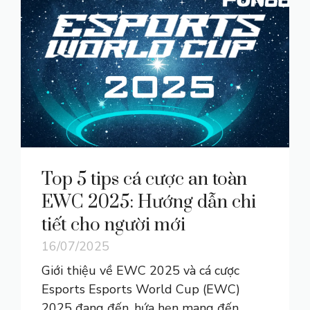
Top 5 tips cá cược an toàn
EWC 2025: Hướng dẫn chi
tiết cho người mới
16/07/2025
Giới thiệu về EWC 2025 và cá cược
Esports Esports World Cup (EWC)
2025 đang đến, hứa hẹn mang đến ...