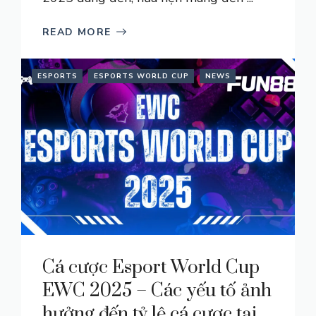
READ MORE
ESPORTS
ESPORTS WORLD CUP
NEWS
Cá cược Esport World Cup
EWC 2025 – Các yếu tố ảnh
hưởng đến tỷ lệ cá cược tại