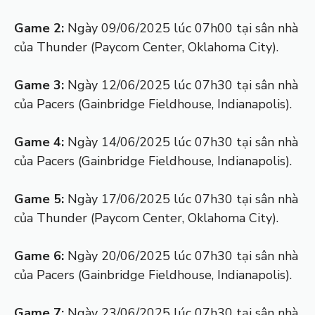
Game 2:
Ngày 09/06/2025 lúc 07h00 tại sân nhà
của Thunder (Paycom Center, Oklahoma City).
Game 3:
Ngày 12/06/2025 lúc 07h30 tại sân nhà
của Pacers (Gainbridge Fieldhouse, Indianapolis).
Game 4:
Ngày 14/06/2025 lúc 07h30 tại sân nhà
của Pacers (Gainbridge Fieldhouse, Indianapolis).
Game 5:
Ngày 17/06/2025 lúc 07h30 tại sân nhà
của Thunder (Paycom Center, Oklahoma City).
Game 6:
Ngày 20/06/2025 lúc 07h30 tại sân nhà
của Pacers (Gainbridge Fieldhouse, Indianapolis).
Game 7:
Ngày 23/06/2025 lúc 07h30 tại sân nhà