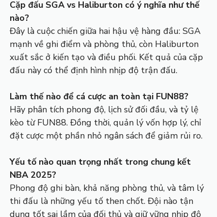
Cặp đấu SGA vs Haliburton có ý nghĩa như thế
nào?
Đây là cuộc chiến giữa hai hậu vệ hàng đầu: SGA
mạnh về ghi điểm và phòng thủ, còn Haliburton
xuất sắc ở kiến tạo và điều phối. Kết quả của cặp
đấu này có thể định hình nhịp độ trận đấu.
Làm thế nào để cá cược an toàn tại FUN88?
Hãy phân tích phong độ, lịch sử đối đầu, và tỷ lệ
kèo từ FUN88. Đồng thời, quản lý vốn hợp lý, chỉ
đặt cược một phần nhỏ ngân sách để giảm rủi ro.
Yếu tố nào quan trọng nhất trong chung kết
NBA 2025?
Phong độ ghi bàn, khả năng phòng thủ, và tâm lý
thi đấu là những yếu tố then chốt. Đội nào tận
dụng tốt sai lầm của đối thủ và giữ vững nhịp độ