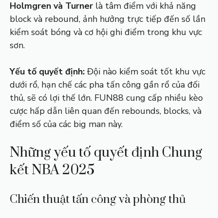
Holmgren và Turner
là tâm điểm với khả năng
block và rebound, ảnh hưởng trực tiếp đến số lần
kiểm soát bóng và cơ hội ghi điểm trong khu vực
sơn.
Yếu tố quyết định:
Đội nào kiểm soát tốt khu vực
dưới rổ, hạn chế các pha tấn công gần rổ của đối
thủ, sẽ có lợi thế lớn. FUN88 cung cấp nhiều kèo
cược hấp dẫn liên quan đến rebounds, blocks, và
điểm số của các big man này.
Những yếu tố quyết định Chung
kết NBA 2025
Chiến thuật tấn công và phòng thủ