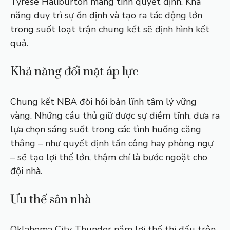
Tyrese Haliburton mang tính quyết định. Khả
năng duy trì sự ổn định và tạo ra tác động lớn
trong suốt loạt trận chung kết sẽ định hình kết
quả.
Khả năng đối mặt áp lực
Chung kết NBA đòi hỏi bản lĩnh tâm lý vững
vàng. Những cầu thủ giữ được sự điềm tĩnh, đưa ra
lựa chọn sáng suốt trong các tình huống căng
thẳng – như quyết định tấn công hay phòng ngự
– sẽ tạo lợi thế lớn, thậm chí là bước ngoặt cho
đội nhà.
Ưu thế sân nhà
Oklahoma City Thunder nắm lợi thế thi đấu trên