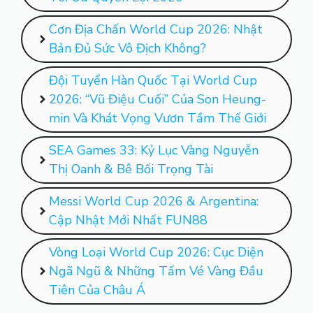
Cơn Địa Chấn World Cup 2026: Nhật
Bản Đủ Sức Vô Địch Không?
Đội Tuyển Hàn Quốc Tại World Cup
2026: “Vũ Điệu Cuối” Của Son Heung-
min Và Khát Vọng Vươn Tầm Thế Giới
SEA Games 33: Kỷ Lục Vàng Nguyễn
Thị Oanh & Bê Bối Trọng Tài
Messi World Cup 2026 & Argentina:
Cập Nhật Mới Nhất FUN88
Vòng Loại World Cup 2026: Cục Diện
Ngã Ngũ & Những Tấm Vé Vàng Đầu
Tiên Của Châu Á