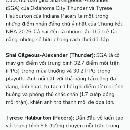
Cuộc đối đầu giữa Shai Gilgeous-Alexander
(SGA) của Oklahoma City Thunder và Tyrese
Haliburton của Indiana Pacers là một trong
những điểm nhấn đáng chú ý nhất của Chung kết
NBA 2025. Cả hai đều là những cầu thủ trẻ tài
năng, nhưng sở hữu phong cách chơi đối lập.
Shai Gilgeous-Alexander (Thunder):
SGA là cỗ
máy ghi điểm với trung bình 32.7 điểm mỗi trận
(PPG) trong mùa thường và 30.2 PPG trong
playoffs. Anh nổi bật với khả năng tấn công đa
dạng, linh hoạt, tự tạo cơ hội ghi điểm từ mọi tình
huống và phòng thủ chắc chắn (1.7 cướp bóng
mỗi trận), khiến anh trở thành mối đe dọa lớn.
Tyrese Haliburton (Pacers):
Dẫn đầu về kiến tạo
với trung bình 9.6 đường chuyền mỗi trận trong