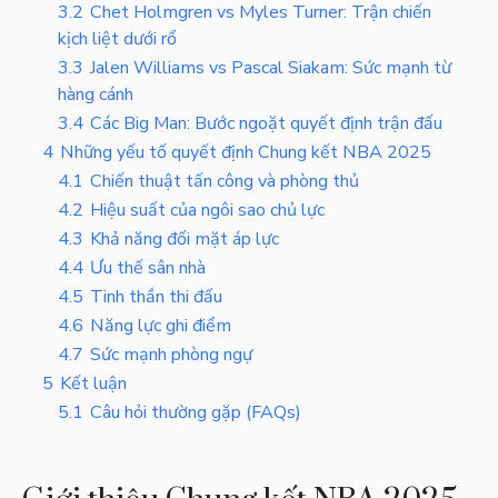
3.2
Chet Holmgren vs Myles Turner: Trận chiến
kịch liệt dưới rổ
3.3
Jalen Williams vs Pascal Siakam: Sức mạnh từ
hàng cánh
3.4
Các Big Man: Bước ngoặt quyết định trận đấu
4
Những yếu tố quyết định Chung kết NBA 2025
4.1
Chiến thuật tấn công và phòng thủ
4.2
Hiệu suất của ngôi sao chủ lực
4.3
Khả năng đối mặt áp lực
4.4
Ưu thế sân nhà
4.5
Tinh thần thi đấu
4.6
Năng lực ghi điểm
4.7
Sức mạnh phòng ngự
5
Kết luận
5.1
Câu hỏi thường gặp (FAQs)