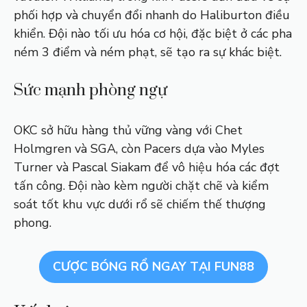
phối hợp và chuyển đổi nhanh do Haliburton điều
khiển. Đội nào tối ưu hóa cơ hội, đặc biệt ở các pha
ném 3 điểm và ném phạt, sẽ tạo ra sự khác biệt.
Sức mạnh phòng ngự
OKC sở hữu hàng thủ vững vàng với Chet
Holmgren và SGA, còn Pacers dựa vào Myles
Turner và Pascal Siakam để vô hiệu hóa các đợt
tấn công. Đội nào kèm người chặt chẽ và kiểm
soát tốt khu vực dưới rổ sẽ chiếm thế thượng
phong.
CƯỢC BÓNG RỔ NGAY TẠI FUN88