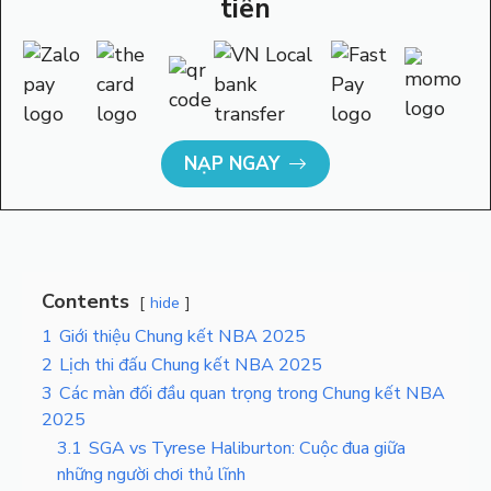
tiên
NẠP NGAY
Contents
hide
1
Giới thiệu Chung kết NBA 2025
2
Lịch thi đấu Chung kết NBA 2025
3
Các màn đối đầu quan trọng trong Chung kết NBA
2025
3.1
SGA vs Tyrese Haliburton: Cuộc đua giữa
những người chơi thủ lĩnh