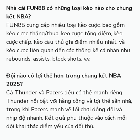
Nhà cái FUN88 có những loại kèo nào cho chung
kết NBA?
FUN88 cung cấp nhiều loại kèo cược, bao gồm
kèo cược thắng/thua, kèo cược tổng điểm, kèo
cược chấp, kèo cầu thủ ghi điểm nhiều nhất, và
kèo cược liên quan đến các thống kê cá nhân như
rebounds, assists, block shots, v.v.
Đội nào có lợi thế hơn trong chung kết NBA
2025?
Cả Thunder và Pacers đều có thế mạnh riêng.
Thunder nổi bật với hàng công và lợi thế sân nhà,
trong khi Pacers mạnh về lối chơi đồng đội và
nhịp độ nhanh. Kết quả phụ thuộc vào cách mỗi
đội khai thác điểm yếu của đối thủ.