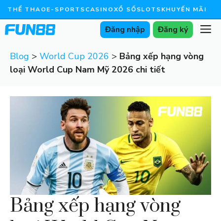
Chuyển
THỂ THAO
E-SPORTS
CASINO
XỔ SỐ
SLOTS
KHUYẾN MÃI
đến
M
Đăng nhập
Đăng ký
nội
dung
Blog
>
World Cup 2026
>
Bảng xếp hạng vòng
loại World Cup Nam Mỹ 2026 chi tiết
Bảng xếp hạng vòng