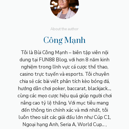
About the author
Công Mạnh
Tôi là Bùi Công Mạnh – biên tập viên nội
dung tại FUN88 Blog, với hơn 8 năm kinh
nghiệm trong lĩnh vực cá cược thể thao,
casino trực tuyến và esports. Tôi chuyên
chia sẻ các bài viết phân tích kèo bóng đá,
hướng dẫn chơi poker, baccarat, blackjack...,
cùng các mẹo cược hiệu quả giúp người chơi
nâng cao tỷ lệ thắng. Với mục tiêu mang
đến thông tin chính xác và mới nhất, tôi
luôn theo sát các giải đấu lớn như Cúp C1,
Ngoại hạng Anh, Seria A, World Cup... ,