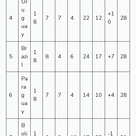
Ur
u
1
+1
4
g
7
7
4
22
12
28
8
0
ua
y
Br
1
5
azi
8
4
6
24
17
+7
28
8
l
Pa
ra
1
6
g
7
7
4
14
10
+4
28
8
ua
y
B
oli
1
-1