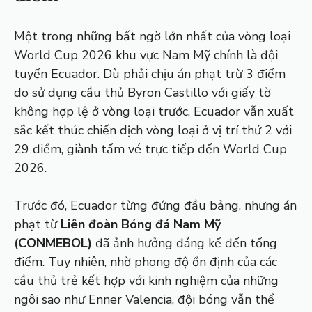
Một trong những bất ngờ lớn nhất của vòng loại
World Cup 2026 khu vực Nam Mỹ chính là đội
tuyển Ecuador. Dù phải chịu án phạt trừ 3 điểm
do sử dụng cầu thủ Byron Castillo với giấy tờ
không hợp lệ ở vòng loại trước, Ecuador vẫn xuất
sắc kết thúc chiến dịch vòng loại ở vị trí thứ 2 với
29 điểm, giành tấm vé trực tiếp đến World Cup
2026.
Trước đó, Ecuador từng đứng đầu bảng, nhưng án
phạt từ
Liên đoàn Bóng đá Nam Mỹ
(CONMEBOL)
đã ảnh hưởng đáng kể đến tổng
điểm. Tuy nhiên, nhờ phong độ ổn định của các
cầu thủ trẻ kết hợp với kinh nghiệm của những
ngôi sao như Enner Valencia, đội bóng vẫn thể