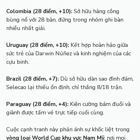
Colombia (28 điểm, +10):
Sở hữu hàng công
bùng nổ với 28 bàn, đứng trong nhóm ghi bàn
nhiều nhất giải.
Uruguay (28 điểm, +10):
Kết hợp hoàn hảo giữa
sức trẻ của Darwin Núñez và kinh nghiệm của các
cựu binh.
Brazil (28 điểm, +7):
Dù sở hữu dàn sao đình đám,
Selecao lại thiếu ổn định, chỉ thắng 8/18 trận.
Paraguay (28 điểm, +4):
Kiên cường bám đuổi và
giành được tấm vé trực tiếp cuối cùng.
Cuộc cạnh tranh này phản ánh sự khốc liệt trong
vòng loại World Cup khu vực Nam Mỹ
, nơi mọi