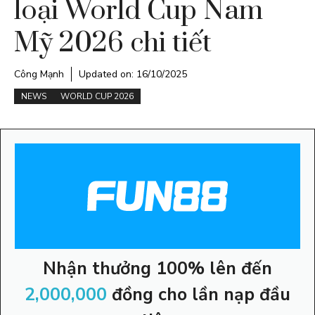
loại World Cup Nam
Mỹ 2026 chi tiết
Công Mạnh
Updated on:
16/10/2025
NEWS
WORLD CUP 2026
Nhận thưởng 100% lên đến
2,000,000
đồng cho lần nạp đầu