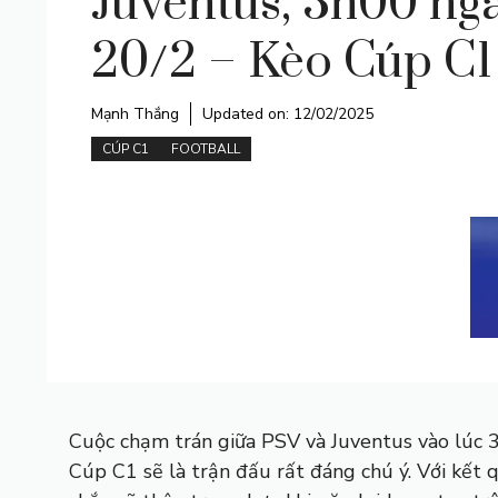
Juventus, 3h00 ng
20/2 – Kèo Cúp C1
Mạnh Thắng
Updated on:
12/02/2025
CÚP C1
FOOTBALL
Cuộc chạm trán giữa PSV và Juventus vào lúc
Cúp C1 sẽ là trận đấu rất đáng chú ý. Với kết q