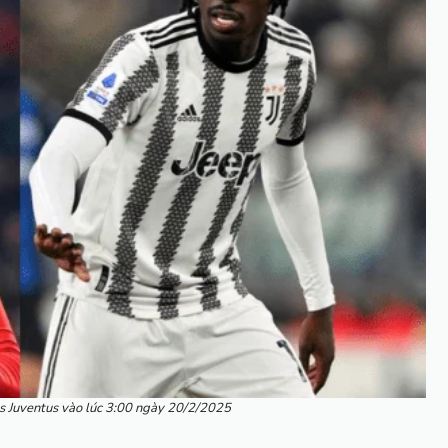
s Juventus vào lúc 3:00 ngày 20/2/2025