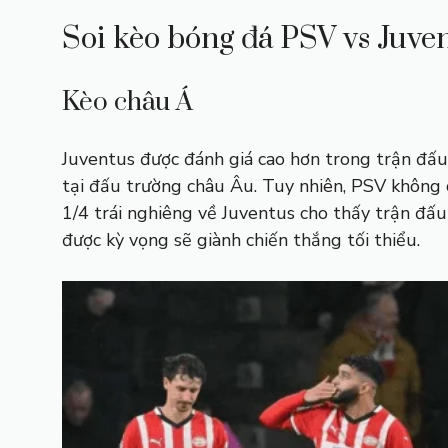
Soi kèo bóng đá PSV vs Juve
Kèo châu Á
Juventus được đánh giá cao hơn trong trận đấu
tại đấu trường châu Âu. Tuy nhiên, PSV không 
1/4 trái nghiêng về Juventus cho thấy trận đấu
được kỳ vọng sẽ giành chiến thắng tối thiểu.