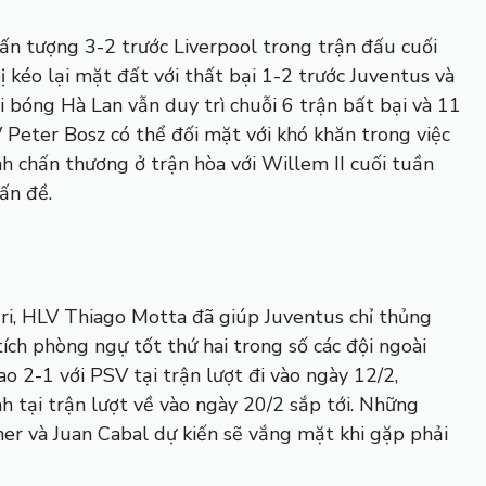
 ấn tượng 3-2 trước Liverpool trong trận đấu cuối
kéo lại mặt đất với thất bại 1-2 trước Juventus và
đội bóng Hà Lan vẫn duy trì chuỗi 6 trận bất bại và 11
V Peter Bosz có thể đối mặt với khó khăn trong việc
 chấn thương ở trận hòa với Willem II cuối tuần
ấn đề.
egri, HLV Thiago Motta đã giúp Juventus chỉ thủng
ích phòng ngự tốt thứ hai trong số các đội ngoài
o 2-1 với PSV tại trận lượt đi vào ngày 12/2,
 tại trận lượt về vào ngày 20/2 sắp tới. Những
mer và Juan Cabal dự kiến sẽ vắng mặt khi gặp phải