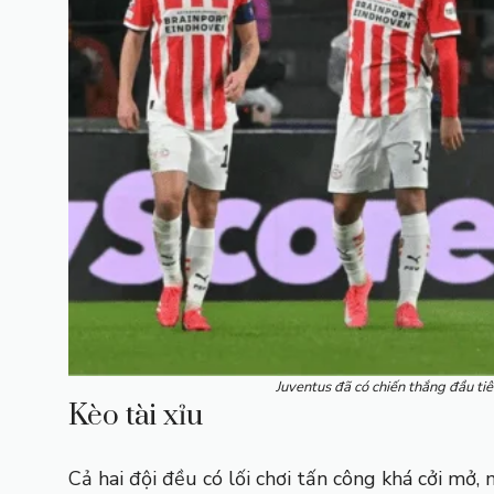
Juventus đã có chiến thắng đầu tiê
Kèo tài xỉu
Cả hai đội đều có lối chơi tấn công khá cởi mở