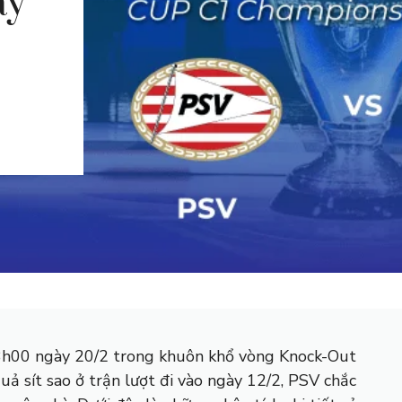
ày
 3h00 ngày 20/2 trong khuôn khổ vòng Knock-Out
uả sít sao ở trận lượt đi vào ngày 12/2, PSV chắc