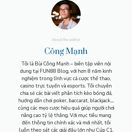
About the author
Công Mạnh
Tôi là Bùi Công Mạnh – biên tập viên nội
dung tại FUN88 Blog, với hơn 8 năm kinh
nghiệm trong lĩnh vực cá cược thể thao,
casino trực tuyến và esports. Tôi chuyên
chia sẻ các bài viết phân tích kèo bóng đá,
hướng dẫn chơi poker, baccarat, blackjack...,
cùng các mẹo cược hiệu quả giúp người chơi
nâng cao tỷ lệ thắng. Với mục tiêu mang
đến thông tin chính xác và mới nhất, tôi
luôn theo sát các giải đấu lớn như Cúp C1,