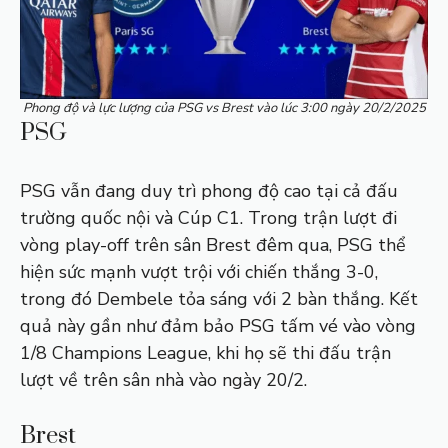
Phong độ và lực lượng của PSG vs Brest vào lúc 3:00 ngày 20/2/2025
PSG
PSG vẫn đang duy trì phong độ cao tại cả đấu
trường quốc nội và Cúp C1. Trong trận lượt đi
vòng play-off trên sân Brest đêm qua, PSG thể
hiện sức mạnh vượt trội với chiến thắng 3-0,
trong đó Dembele tỏa sáng với 2 bàn thắng. Kết
quả này gần như đảm bảo PSG tấm vé vào vòng
1/8 Champions League, khi họ sẽ thi đấu trận
lượt về trên sân nhà vào ngày 20/2.
Brest