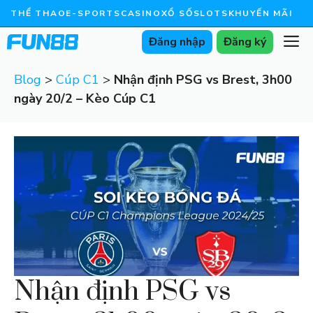
Chuyển
THỂ THAO
E-SPORTS
CASINO
XỔ SỐ
SLOTS
KHUYẾN MÃI
đến
M
Đăng nhập
Đăng ký
nội
dung
Blog
>
Cúp C1
>
Nhận định PSG vs Brest, 3h00
ngày 20/2 – Kèo Cúp C1
Nhận định PSG vs