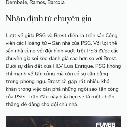
Dembele, Ramos, Barcola.
Nhận định từ chuyên gia
Lượt về giữa PSG và Brest diễn ra trên sân Công
viên các Hoàng tử – Sân nhà của PSG. Với lợi thế
sân nhà cùng với đội hình vượt trội, PSG được các
chuyên gia soi kèo đánh giá cao hơn so với Brest.
Dưới sự dẫn dắt của HLV Luis Enrique, PSG không
chỉ mạnh về tấn công mà còn có sự cân bằng
trong phòng ngự. Brest sẽ gặp rất nhiều khó
khăn trong việc cản phá những ngôi sao tấn công
của PSG. Trận đấu này hứa hẹn sẽ là một chiến
thắng dễ dàng cho đội chủ nhà.