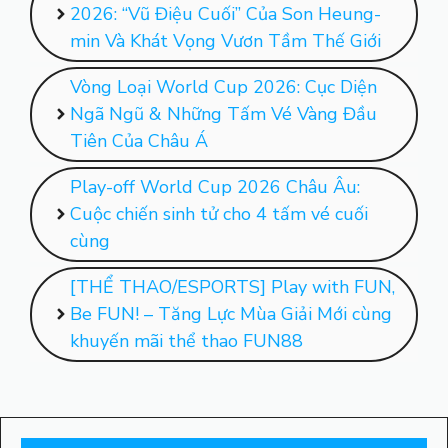
2026: “Vũ Điệu Cuối” Của Son Heung-
min Và Khát Vọng Vươn Tầm Thế Giới
Vòng Loại World Cup 2026: Cục Diện
Ngã Ngũ & Những Tấm Vé Vàng Đầu
Tiên Của Châu Á
Play-off World Cup 2026 Châu Âu:
Cuộc chiến sinh tử cho 4 tấm vé cuối
cùng
[THỂ THAO/ESPORTS] Play with FUN,
Be FUN! – Tăng Lực Mùa Giải Mới cùng
khuyến mãi thể thao FUN88