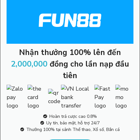
Nhận thưởng 100% lên đến
2,000,000
đồng cho lần nạp đầu
tiên
Hoàn trả cược cao 0.8%
Uy tín, bảo mật, hỗ trợ 24/7
Thưởng 100% tại sảnh Thể thao, Xổ số, Bắn cá