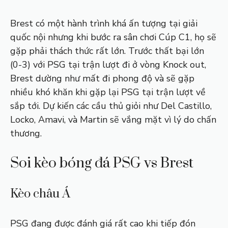
Brest có một hành trình khá ấn tượng tại giải
quốc nội nhưng khi bước ra sân chơi Cúp C1, họ sẽ
gặp phải thách thức rất lớn. Trước thất bại lớn
(0-3) với PSG tại trận lượt đi ở vòng Knock out,
Brest dường như mất đi phong độ và sẽ gặp
nhiều khó khăn khi gặp lại PSG tại trận lượt về
sắp tới. Dự kiến các cầu thủ giỏi như Del Castillo,
Locko, Amavi, và Martin sẽ vắng mặt vì lý do chấn
thương.
Soi kèo bóng đá PSG vs Brest
Kèo châu Á
PSG đang được đánh giá rất cao khi tiếp đón