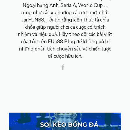
Ngoại hạng Anh, Seria A, World Cup... ,
cũng như các xu hướng cá cược mới nhất
tại FUN88. Tôi tin rằng kiến thức là chìa
khóa giúp người chơi cá cược có trách
nhiệm và hiệu quả. Hãy theo dõi các bài viết
của tôi trên FUn88 Blog để không bỏ lỡ
những phân tích chuyên sâu và chiến lược
cá cược hữu ích.