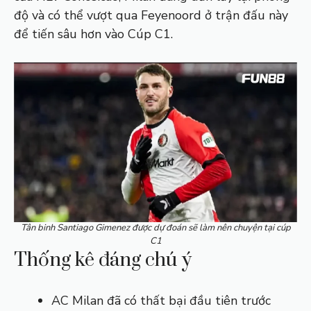
độ và có thể vượt qua Feyenoord ở trận đấu này
để tiến sâu hơn vào Cúp C1.
Tân binh Santiago Gimenez được dự đoán sẽ làm nên chuyện tại cúp
C1
Thống kê đáng chú ý
AC Milan đã có thất bại đầu tiên trước