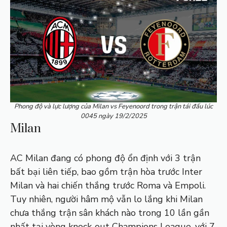
Phong độ và lực lượng của Milan vs Feyenoord trong trận tái đấu lúc
0045 ngày 19/2/2025
Milan
AC Milan đang có phong độ ổn định với 3 trận
bất bại liên tiếp, bao gồm trận hòa trước Inter
Milan và hai chiến thắng trước Roma và Empoli.
Tuy nhiên, người hâm mộ vẫn lo lắng khi Milan
chưa thắng trận sân khách nào trong 10 lần gần
nhất tại vòng knock-out Champions League, với 7