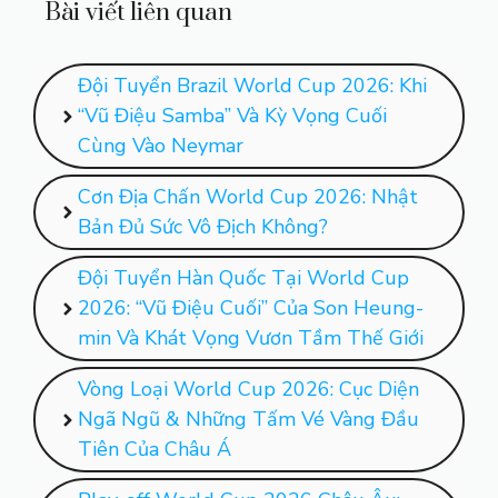
Bài viết liên quan
Đội Tuyển Brazil World Cup 2026: Khi
“Vũ Điệu Samba” Và Kỳ Vọng Cuối
Cùng Vào Neymar
Cơn Địa Chấn World Cup 2026: Nhật
Bản Đủ Sức Vô Địch Không?
Đội Tuyển Hàn Quốc Tại World Cup
2026: “Vũ Điệu Cuối” Của Son Heung-
min Và Khát Vọng Vươn Tầm Thế Giới
Vòng Loại World Cup 2026: Cục Diện
Ngã Ngũ & Những Tấm Vé Vàng Đầu
Tiên Của Châu Á