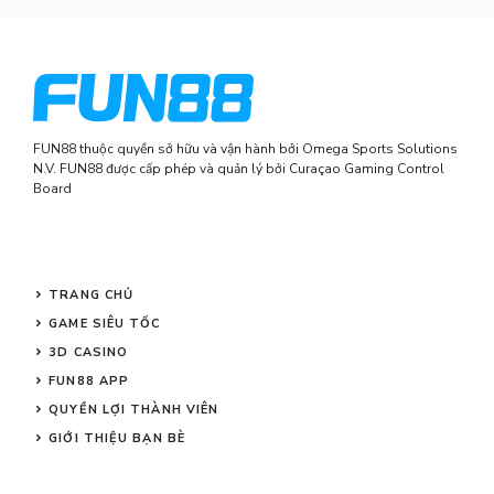
FUN88 thuộc quyền sở hữu và vận hành bởi Omega Sports Solutions
N.V. FUN88 được cấp phép và quản lý bởi Curaçao Gaming Control
Board
TRANG CHỦ
GAME SIÊU TỐC
3D CASINO
FUN88 APP
QUYỀN LỢI THÀNH VIÊN
GIỚI THIỆU BẠN BÈ