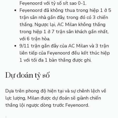
Feyenoord với tỷ số sít sao 0-1.
Feyenoord đã không thua trong hiệp 1 ở 5
trận sân nhà gần đây, trong đó có 3 chiến
thắng. Ngược lại, AC Milan không thắng
trong hiệp 1 ở 7 trận sân khách gần nhất,
với 6 trận hòa.
9/11 trận gần đây của AC Milan và 3 trận
liên tiếp của Feyenoord đều kết thúc hiệp
1 với tối đa 1 bàn thắng được ghi.
Dự đoán tỷ số
Dựa trên phong độ hiện tại và sự chênh lệch về
lực lượng, Milan được dự đoán sẽ giành chiến
thắng lội ngược dòng trước Feyenoord.