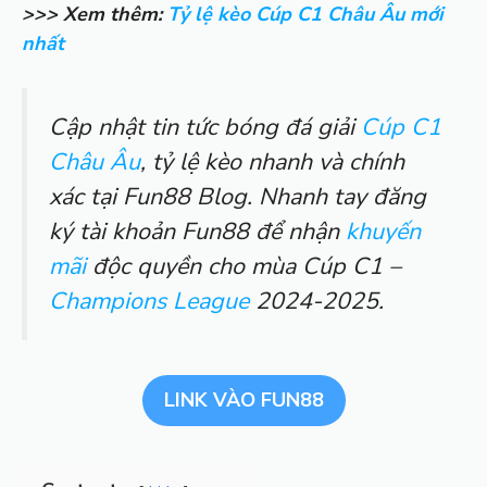
>>> Xem thêm:
Tỷ lệ kèo Cúp C1 Châu Âu mới
nhất
Cập nhật tin tức bóng đá giải
Cúp C1
Châu Âu
, tỷ lệ kèo nhanh và chính
xác tại Fun88 Blog. Nhanh tay đăng
ký tài khoản Fun88 để nhận
khuyến
mãi
độc quyền cho mùa Cúp C1 –
Champions League
2024-2025.
LINK VÀO FUN88