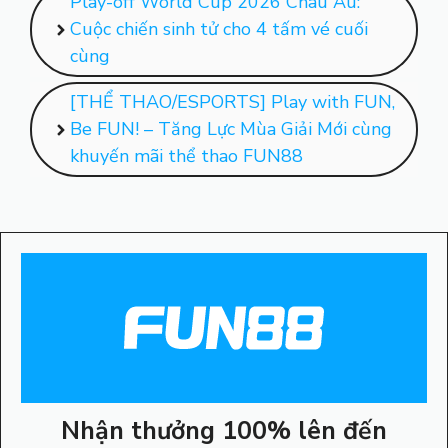
Play-off World Cup 2026 Châu Âu:
Cuộc chiến sinh tử cho 4 tấm vé cuối
cùng
[THỂ THAO/ESPORTS] Play with FUN,
Be FUN! – Tăng Lực Mùa Giải Mới cùng
khuyến mãi thể thao FUN88
Nhận thưởng 100% lên đến