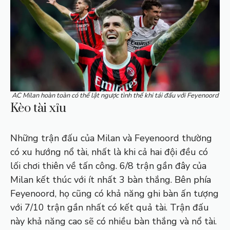
AC Milan hoàn toàn có thể lật ngược tình thế khi tái đấu với Feyenoord
Kèo tài xỉu
Những trận đấu của Milan và Feyenoord thường
có xu hướng nổ tài, nhất là khi cả hai đội đều có
lối chơi thiên về tấn công. 6/8 trận gần đây của
Milan kết thúc với ít nhất 3 bàn thắng. Bên phía
Feyenoord, họ cũng có khả năng ghi bàn ấn tượng
với 7/10 trận gần nhất có kết quả tài. Trận đấu
này khả năng cao sẽ có nhiều bàn thắng và nổ tài.