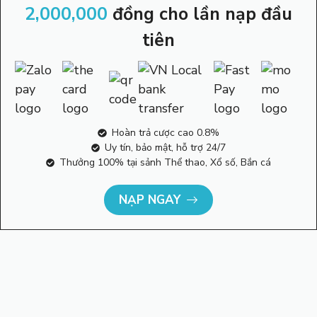
2,000,000
đồng cho lần nạp đầu
tiên
Hoàn trả cược cao 0.8%
Uy tín, bảo mật, hỗ trợ 24/7
Thưởng 100% tại sảnh Thể thao, Xổ số, Bắn cá
NẠP NGAY