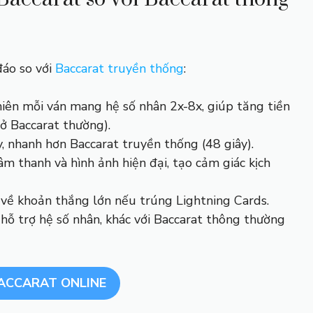
đáo so với
Baccarat truyền thống
:
hiên mỗi ván mang hệ số nhân 2x-8x, giúp tăng tiền
 ở Baccarat thường).
y, nhanh hơn Baccarat truyền thống (48 giây).
âm thanh và hình ảnh hiện đại, tạo cảm giác kịch
về khoản thắng lớn nếu trúng Lightning Cards.
 hỗ trợ hệ số nhân, khác với Baccarat thông thường
BACCARAT ONLINE