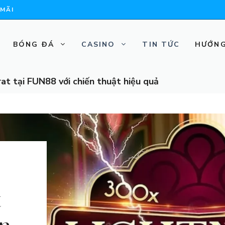
 MÃI
BÓNG ĐÁ
CASINO
TIN TỨC
HƯỚNG
at tại FUN88 với chiến thuật hiệu quả
t