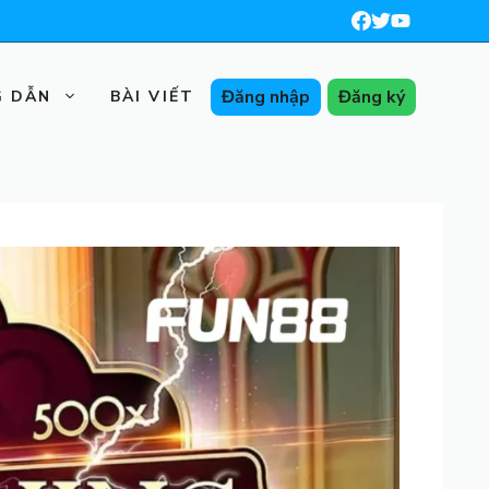
Đăng nhập
Đăng ký
 DẪN
BÀI VIẾT