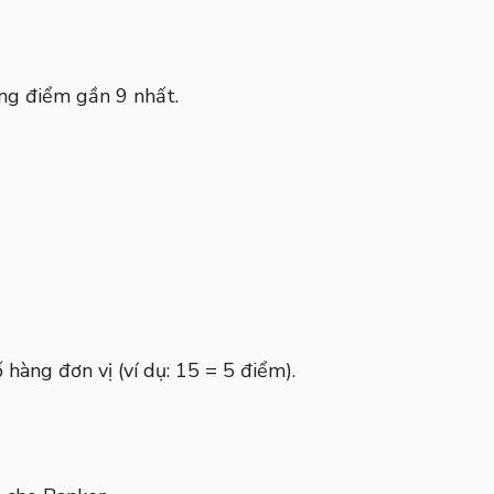
ổng điểm gần 9 nhất.
 hàng đơn vị (ví dụ: 15 = 5 điểm).