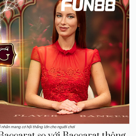
 nhân mang cơ hội thắng lớn cho người chơi
Baccarat so với Baccarat thông