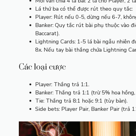
Mỗi ván chia 4 lá bài: 2 lá cho Player, 2 l
Lá thứ ba có thể được rút theo quy tắc:
Player: Rút nếu 0-5, dừng nếu 6-7, khôn
Banker: Quy tắc rút bài phụ thuộc vào đ
Baccarat).
Lightning Cards: 1-5 lá bài ngẫu nhiên 
8x. Nếu tay bài thắng chứa Lightning Car
Các loại cược
Player: Thắng trả 1:1.
Banker: Thắng trả 1:1 (trừ 5% hoa hồng,
Tie: Thắng trả 8:1 hoặc 9:1 (tùy bàn).
Side bets: Player Pair, Banker Pair (trả 1