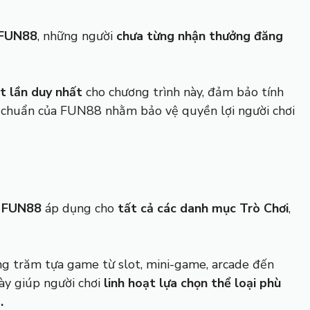
a FUN88
, những người
chưa từng nhận thưởng đăng
t lần duy nhất
cho chương trình này, đảm bảo tính
u chuẩn của FUN88 nhằm bảo vệ quyền lợi người chơi
i FUN88
áp dụng cho
tất cả các danh mục Trò Chơi
,
àng trăm tựa game từ slot, mini-game, arcade đến
ày giúp người chơi
linh hoạt lựa chọn thể loại phù
.