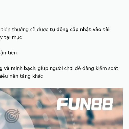
, tiền thưởng sẽ được
tự động cập nhật vào tài
y tại mục:
n tiền.
g và minh bạch
, giúp người chơi dễ dàng kiểm soát
iều nền tảng khác.