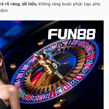
rả rõ ràng, dễ hiểu
, không ràng buộc phức tạp, phù
hiệm.