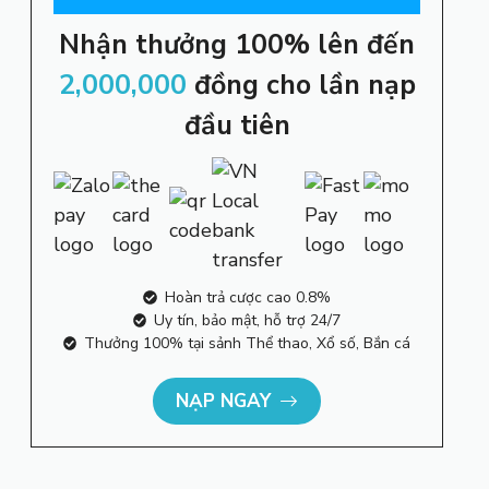
Nhận thưởng 100% lên đến
2,000,000
đồng cho lần nạp
đầu tiên
Hoàn trả cược cao 0.8%
Uy tín, bảo mật, hỗ trợ 24/7
Thưởng 100% tại sảnh Thể thao, Xổ số, Bắn cá
NẠP NGAY