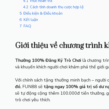
4.1
Mức hoàn trả
4.2
Cách tính doanh thu cược hợp lệ
5
Điều kiện & Điều khoản
6
Kết luận
7
FAQ
Giới thiệu về chương trình 
Thưởng 100% Đăng Ký Trò Chơi
là chương tr
và khuyến khích người chơi khám phá thế giới g
Với chính sách tặng thưởng minh bạch – người c
đó
, FUN88 sẽ
tặng ngay 100% giá trị số dư n
sẽ tự động cộng thêm 100.000đ tiền thưởng, 
trò chơi yêu thích.