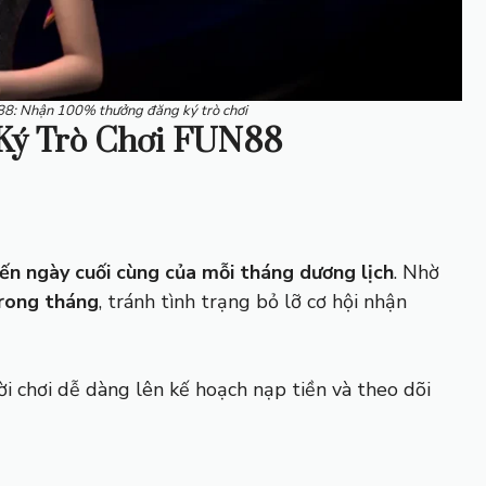
88: Nhận 100% thưởng đăng ký trò chơi
 Ký Trò Chơi FUN88
ến ngày cuối cùng của mỗi tháng dương lịch
. Nhờ
trong tháng
, tránh tình trạng bỏ lỡ cơ hội nhận
i chơi dễ dàng lên kế hoạch nạp tiền và theo dõi