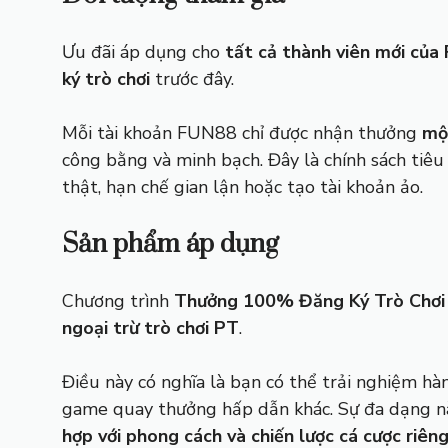
Ưu đãi áp dụng cho
tất cả thành viên mới củ
ký trò chơi
trước đây.
Mỗi tài khoản FUN88 chỉ được nhận thưởng
mộ
công bằng và minh bạch. Đây là chính sách tiê
thật, hạn chế gian lận hoặc tạo tài khoản ảo.
Sản phẩm áp dụng
Chương trình
Thưởng 100% Đăng Ký Trò Chơ
ngoại trừ trò chơi PT
.
Điều này có nghĩa là bạn có thể trải nghiệm h
game quay thưởng hấp dẫn khác. Sự đa dạng n
hợp với phong cách và chiến lược cá cược riêng