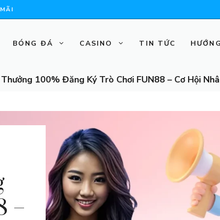
 MÃI
BÓNG ĐÁ
CASINO
TIN TỨC
HƯỚNG
] Thưởng 100% Đăng Ký Trò Chơi FUN88 – Cơ Hội Nhâ
g
8 –