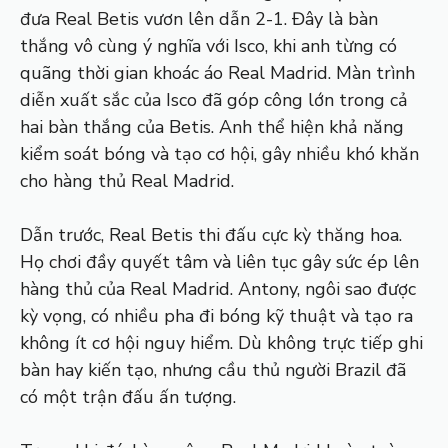
đưa Real Betis vươn lên dẫn 2-1. Đây là bàn
thắng vô cùng ý nghĩa với Isco, khi anh từng có
quãng thời gian khoác áo Real Madrid. Màn trình
diễn xuất sắc của Isco đã góp công lớn trong cả
hai bàn thắng của Betis. Anh thể hiện khả năng
kiểm soát bóng và tạo cơ hội, gây nhiều khó khăn
cho hàng thủ Real Madrid.
Dẫn trước, Real Betis thi đấu cực kỳ thăng hoa.
Họ chơi đầy quyết tâm và liên tục gây sức ép lên
hàng thủ của Real Madrid. Antony, ngôi sao được
kỳ vọng, có nhiều pha đi bóng kỹ thuật và tạo ra
không ít cơ hội nguy hiểm. Dù không trực tiếp ghi
bàn hay kiến tạo, nhưng cầu thủ người Brazil đã
có một trận đấu ấn tượng.