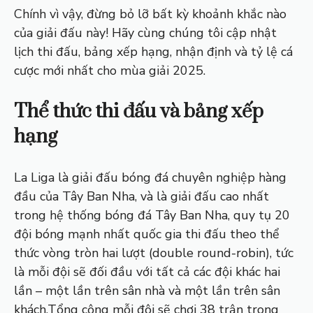
Chính vì vậy, đừng bỏ lỡ bất kỳ khoảnh khắc nào
của giải đấu này! Hãy cùng chúng tôi cập nhật
lịch thi đấu, bảng xếp hạng, nhận định và tỷ lệ cá
cược mới nhất cho mùa giải 2025.
Thể thức thi đấu và bảng xếp
hạng
La Liga là giải đấu bóng đá chuyên nghiệp hàng
đầu của Tây Ban Nha, và là giải đấu cao nhất
trong hệ thống bóng đá Tây Ban Nha, quy tụ 20
đội bóng mạnh nhất quốc gia thi đấu theo thể
thức vòng tròn hai lượt (double round-robin), tức
là mỗi đội sẽ đối đầu với tất cả các đội khác hai
lần – một lần trên sân nhà và một lần trên sân
khách.Tổng cộng mỗi đội sẽ chơi 38 trận trong