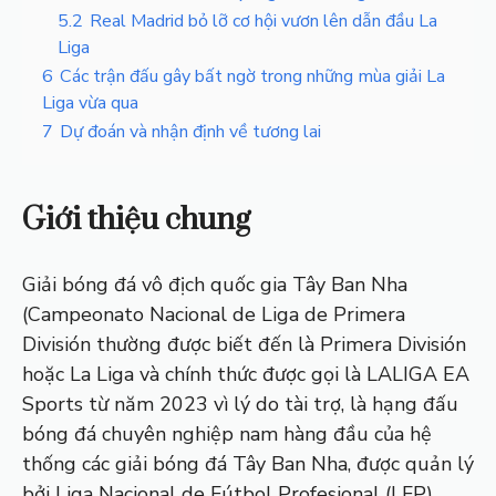
5.2
Real Madrid bỏ lỡ cơ hội vươn lên dẫn đầu La
Liga
6
Các trận đấu gây bất ngờ trong những mùa giải La
Liga vừa qua
7
Dự đoán và nhận định về tương lai
Giới thiệu chung
Giải bóng đá vô địch quốc gia Tây Ban Nha
(Campeonato Nacional de Liga de Primera
División thường được biết đến là Primera División
hoặc La Liga và chính thức được gọi là LALIGA EA
Sports từ năm 2023 vì lý do tài trợ, là hạng đấu
bóng đá chuyên nghiệp nam hàng đầu của hệ
thống các giải bóng đá Tây Ban Nha, được quản lý
bởi Liga Nacional de Fútbol Profesional (LFP).