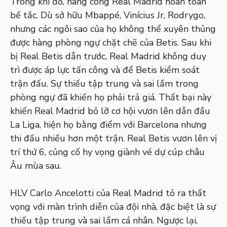
Trong khi đó, hàng công Real Madrid hoàn toàn
bế tắc. Dù sở hữu Mbappé, Vinícius Jr, Rodrygo,
nhưng các ngôi sao của họ không thể xuyên thủng
được hàng phòng ngự chặt chẽ của Betis. Sau khi
bị Real Betis dẫn trước, Real Madrid không duy
trì được áp lực tấn công và để Betis kiểm soát
trận đấu. Sự thiếu tập trung và sai lầm trong
phòng ngự đã khiến họ phải trả giá. Thất bại này
khiến Real Madrid bỏ lỡ cơ hội vươn lên dẫn đầu
La Liga, hiện họ bằng điểm với Barcelona nhưng
thi đấu nhiều hơn một trận. Real Betis vươn lên vị
trí thứ 6, củng cố hy vọng giành vé dự cúp châu
Âu mùa sau.
HLV Carlo Ancelotti của Real Madrid tỏ ra thất
vọng với màn trình diễn của đội nhà, đặc biệt là sự
thiếu tập trung và sai lầm cá nhân. Ngược lại,