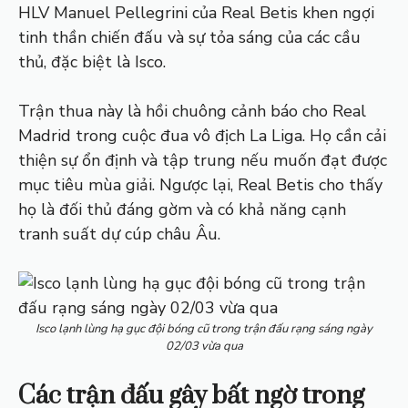
HLV Manuel Pellegrini của Real Betis khen ngợi
tinh thần chiến đấu và sự tỏa sáng của các cầu
thủ, đặc biệt là Isco.
Trận thua này là hồi chuông cảnh báo cho Real
Madrid trong cuộc đua vô địch La Liga. Họ cần cải
thiện sự ổn định và tập trung nếu muốn đạt được
mục tiêu mùa giải. Ngược lại, Real Betis cho thấy
họ là đối thủ đáng gờm và có khả năng cạnh
tranh suất dự cúp châu Âu.
Isco lạnh lùng hạ gục đội bóng cũ trong trận đấu rạng sáng ngày
02/03 vừa qua
Các trận đấu gây bất ngờ trong