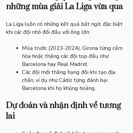
những mùa giải La Liga vừa qua
La Liga luôn có những kết quả bất ngờ, đặc biệt
khi các đội nhỏ đối đầu với ông lớn:
Mùa trước (2023-2024), Girona từng cầm
hòa hoặc thắng các đội top đầu như
Barcelona hay Real Madrid.
Các đội mới thăng hạng đôi khi tạo địa
chấn, ví dụ như Cádiz từng đánh bại
Barcelona khi họ khủng hoảng.
Dự đoán và nhận định về tương
lai