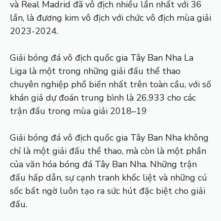
và Real Madrid đã vô địch nhiều lần nhất với 36
lần, là đương kim vô địch với chức vô địch mùa giải
2023-2024.
Giải bóng đá vô địch quốc gia Tây Ban Nha La
Liga là một trong những giải đấu thể thao
chuyên nghiệp phổ biến nhất trên toàn cầu, với số
khán giả dự đoán trung bình là 26.933 cho các
trận đấu trong mùa giải 2018–19
Giải bóng đá vô địch quốc gia Tây Ban Nha không
chỉ là một giải đấu thể thao, mà còn là một phần
của văn hóa bóng đá Tây Ban Nha. Những trận
đấu hấp dẫn, sự cạnh tranh khốc liệt và những cú
sốc bất ngờ luôn tạo ra sức hút đặc biệt cho giải
đấu.