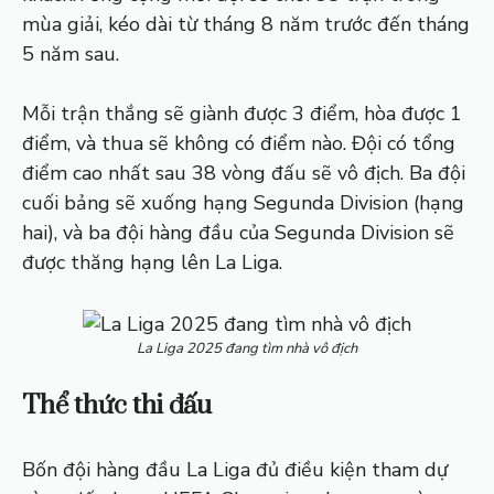
mùa giải, kéo dài từ tháng 8 năm trước đến tháng
5 năm sau.
Mỗi trận thắng sẽ giành được 3 điểm, hòa được 1
điểm, và thua sẽ không có điểm nào. Đội có tổng
điểm cao nhất sau 38 vòng đấu sẽ vô địch. Ba đội
cuối bảng sẽ xuống hạng Segunda Division (hạng
hai), và ba đội hàng đầu của Segunda Division sẽ
được thăng hạng lên La Liga.
La Liga 2025 đang tìm nhà vô địch
Thể thức thi đấu
Bốn đội hàng đầu La Liga đủ điều kiện tham dự