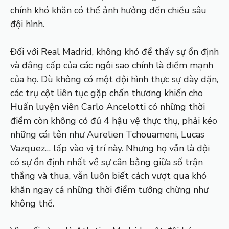
chính khó khăn có thể ảnh hưởng đến chiều sâu
đội hình.
Đối với Real Madrid, không khó để thấy sự ổn định
và đẳng cấp của các ngôi sao chính là điểm mạnh
của họ. Dù không có một đội hình thực sự dày dặn,
các trụ cột liên tục gặp chấn thương khiến cho
Huấn luyện viên Carlo Ancelotti có những thời
điểm còn không có đủ 4 hậu vệ thực thụ, phải kéo
những cái tên như Aurelien Tchouameni, Lucas
Vazquez… lấp vào vị trí này. Nhưng họ vẫn là đội
có sự ổn định nhất về sự cân bằng giữa số trận
thắng và thua, vẫn luôn biết cách vượt qua khó
khăn ngay cả những thời điểm tưởng chừng như
không thể.