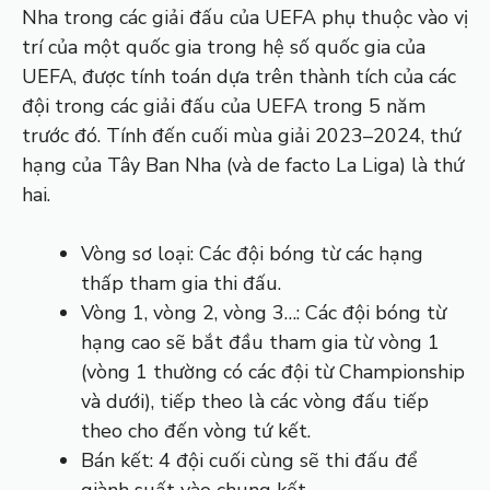
Nha trong các giải đấu của UEFA phụ thuộc vào vị
trí của một quốc gia trong hệ số quốc gia của
UEFA, được tính toán dựa trên thành tích của các
đội trong các giải đấu của UEFA trong 5 năm
trước đó. Tính đến cuối mùa giải 2023–2024, thứ
hạng của Tây Ban Nha (và de facto La Liga) là thứ
hai.
Vòng sơ loại: Các đội bóng từ các hạng
thấp tham gia thi đấu.
Vòng 1, vòng 2, vòng 3…: Các đội bóng từ
hạng cao sẽ bắt đầu tham gia từ vòng 1
(vòng 1 thường có các đội từ Championship
và dưới), tiếp theo là các vòng đấu tiếp
theo cho đến vòng tứ kết.
Bán kết: 4 đội cuối cùng sẽ thi đấu để