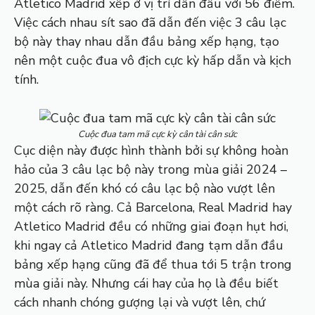
Atletico Madrid xếp ở vị trí dẫn đầu với 56 điểm.
Việc cách nhau sít sao đã dẫn đến việc 3 câu lạc
bộ này thay nhau dẫn đầu bảng xếp hạng, tạo
nên một cuộc đua vô địch cực kỳ hấp dẫn và kịch
tính.
Cuộc đua tam mã cực kỳ cân tài cân sức
Cục diện này được hình thành bởi sự không hoàn
hảo của 3 câu lạc bộ này trong mùa giải 2024 –
2025, dẫn đến khó có câu lạc bộ nào vượt lên
một cách rõ ràng. Cả Barcelona, Real Madrid hay
Atletico Madrid đều có những giai đoạn hụt hơi,
khi ngay cả Atletico Madrid đang tạm dẫn đầu
bảng xếp hạng cũng đã để thua tới 5 trận trong
mùa giải này. Nhưng cái hay của họ là đều biết
cách nhanh chóng gượng lại và vượt lên, chứ