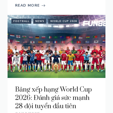
READ MORE
FOOTBALL
NEWS
WORLD CUP 2026
Bảng xếp hạng World Cup
2026: Đánh giá sức mạnh
28 đội tuyển đầu tiên