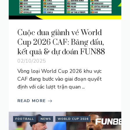
Cuộc đua giành vé World
Cup 2026 CAF: Bảng đấu,
kết quả & dự đoán FUN88
02/10/2025
Vòng loại World Cup 2026 khu vực
CAF đang bước vào giai đoạn quyết
định với các lượt trận quan ...
READ MORE
FOOTBALL
NEWS
WORLD CUP 2026