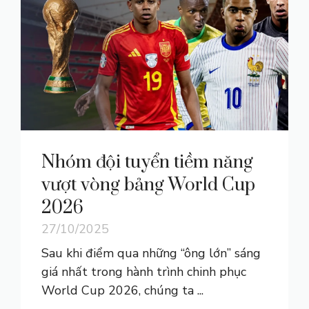
Nhóm đội tuyển tiềm năng
vượt vòng bảng World Cup
2026
27/10/2025
Sau khi điểm qua những “ông lớn” sáng
giá nhất trong hành trình chinh phục
World Cup 2026, chúng ta ...