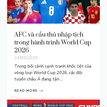
AFC và cầu thủ nhập tịch
trong hành trình World Cup
2026
24/09/2025
Trong bối cảnh cạnh tranh khốc liệt của
vòng loại World Cup 2026, các đội
tuyển châu Á đang tận ...
READ MORE
FOOTBALL
NEWS
WORLD CUP 2026