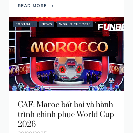
READ MORE
FOOTBALL
NEWS
WORLD CUP 2026
CAF: Maroc bất bại và hành
trình chinh phục World Cup
2026